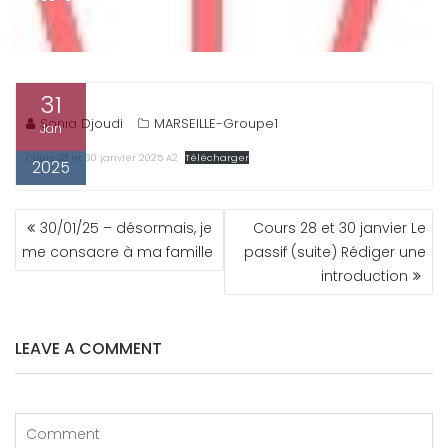
31
Sonia Djoudi
MARSEILLE-Groupe1
Jan
Cours 28 et 30 janvier 2025 A2
Télécharger
2025
NAVIGATION
30/01/25 – désormais, je
Cours 28 et 30 janvier Le
DE
me consacre à ma famille
passif (suite) Rédiger une
L’ARTICLE
introduction
LEAVE A COMMENT