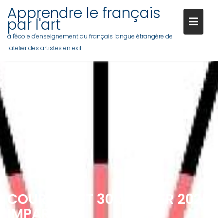
Skip
Apprendre le français
to
par l'art
content
à l'école d'enseignement du français langue étrangère de
l'atelier des artistes en exil
COURS 28 ET 30 JANVIER 2025
IMPARFAIT