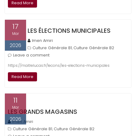
Read More
17
LES ÉLECTIONS MUNICIPALES
Mar
Imen Amiri
2026
Culture Générale B1
Culture Générale B2
,
Leave a comment
https://maitrelucas.fr/lecons/les-elections-municipales
Read More
11
Mar
LES GRANDS MAGASINS
2026
Imen Amiri
Culture Générale B1
Culture Générale B2
,