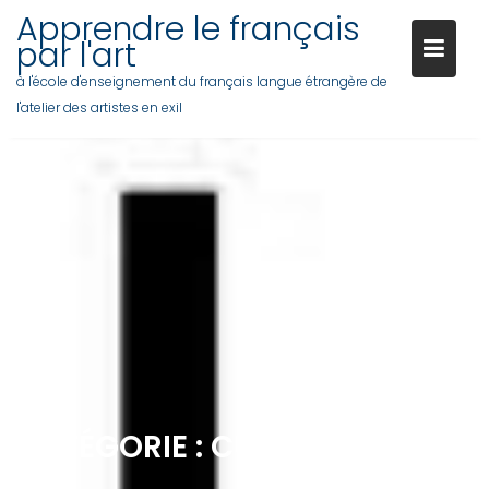
Skip
Apprendre le français
to
par l'art
content
à l'école d'enseignement du français langue étrangère de
l'atelier des artistes en exil
CATÉGORIE :
CULTURE GÉNÉRAL
B1