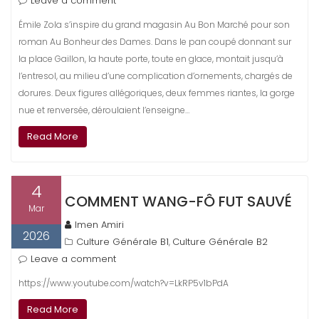
Leave a comment
Émile Zola s’inspire du grand magasin Au Bon Marché pour son
roman Au Bonheur des Dames. Dans le pan coupé donnant sur
la place Gaillon, la haute porte, toute en glace, montait jusqu’à
l’entresol, au milieu d’une complication d’ornements, chargés de
dorures. Deux figures allégoriques, deux femmes riantes, la gorge
nue et renversée, déroulaient l’enseigne…
Read More
4
COMMENT WANG-FÔ FUT SAUVÉ
Mar
Imen Amiri
2026
Culture Générale B1
Culture Générale B2
,
Leave a comment
https://www.youtube.com/watch?v=LkRP5v1bPdA
Read More