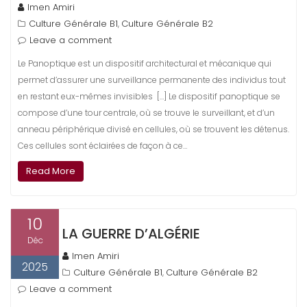
Imen Amiri
Culture Générale B1
Culture Générale B2
,
Leave a comment
Le Panoptique est un dispositif architectural et mécanique qui
permet d’assurer une surveillance permanente des individus tout
en restant eux-mêmes invisibles […] Le dispositif panoptique se
compose d’une tour centrale, où se trouve le surveillant, et d’un
anneau périphérique divisé en cellules, où se trouvent les détenus.
Ces cellules sont éclairées de façon à ce…
Read More
10
LA GUERRE D’ALGÉRIE
Déc
Imen Amiri
2025
Culture Générale B1
Culture Générale B2
,
Leave a comment