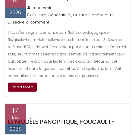
Jan
Imen Amiri
2026
Culture Générale B1
Culture Générale B2
,
Leave a comment
https://enseigner.tv5monde.com/fiches-pedagogiques-
fle/gisele-halimi-leternelle-revoltee Le manifeste des 343 salopes
Le 5 avril 1971, le Nouvel Observateur publie un manifeste. Dans cet
écrit, 343 femmes célèbres s’accusent du délit d’avortement. Leur
but : obtenir le droit pour les femmes d’avorter. Retour sur cet
événement qui a largement contribué à l’adoption de la loi Veil.
dépénalisant l’interruption volontaire de grossesse…
Read More
17
Déc
LE MODÈLE PANOPTIQUE, FOUCAULT-
1975
2025