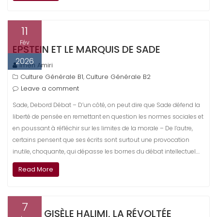
11
Fév
EPSTEIN ET LE MARQUIS DE SADE
2026
Imen Amiri
Culture Générale B1
Culture Générale B2
,
Leave a comment
Sade, Debord Débat – D’un côté, on peut dire que Sade défend la
liberté de pensée en remettant en question les normes sociales et
en poussant à réfléchir sur les limites de la morale – De l’autre,
certains pensent que ses écrits sont surtout une provocation
inutile, choquante, qui dépasse les bornes du débat intellectuel.…
Read More
7
GISÈLE HALIMI, LA RÉVOLTÉE