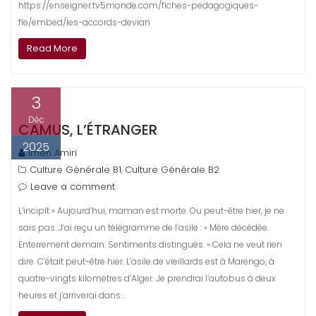
https://enseigner.tv5monde.com/fiches-pedagogiques-
fle/embed/les-accords-devian
Read More
3
Déc
CAMUS, L’ÉTRANGER
2025
Imen Amiri
Culture Générale B1
Culture Générale B2
,
Leave a comment
L’incipit « Aujourd’hui, maman est morte. Ou peut-être hier, je ne
sais pas. J’ai reçu un télégramme de l’asile : « Mère décédée.
Enterrement demain. Sentiments distingués. » Cela ne veut rien
dire. C’était peut-être hier. L’asile de vieillards est à Marengo, à
quatre-vingts kilomètres d’Alger. Je prendrai l’autobus à deux
heures et j’arriverai dans…