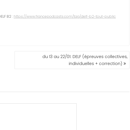
ELF B2 :
https://www.francepodcasts.com/tag/delf-b2-tout-public
du 13 au 22/01: DELF (épreuves collectives,
individuelles + correction)