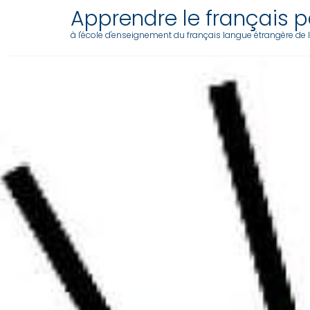
Apprendre le français pa
à l'école d'enseignement du français langue étrangère de l'a
Skip
to
content