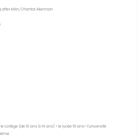
after killin, Chantal Akerman
n
le collège (de 10 ans à 14 ans) > le lycée 16 ans> l’université
isième