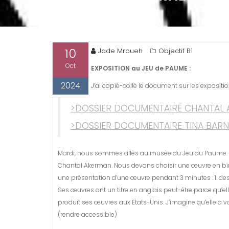
10
Jade Mroueh
Objectif B1
Oct
EXPOSITION au JEU de PAUME :
2024
J’ai copié-collé le document sur les expositio
>DOSSIER DOCUMENTAIRE CHANTAL 
>DOSSIER DOCUMENTAIRE TINA BARN
Mardi, nous sommes allés au musée du Jeu du Paume. Nou
Chantal Akerman. Nous devons choisir une œuvre en bi
une présentation d’une œuvre pendant 3 minutes : 1. de
Ses œuvres ont un titre en anglais peut-être parce qu’el
produit ses œuvres aux Etats-Unis. J’imagine qu’elle a 
(rendre accessible)