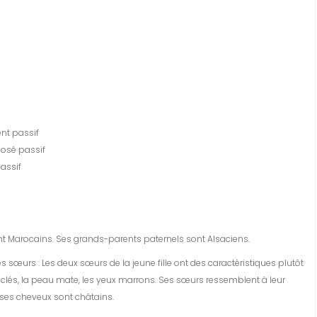
ent passif
osé passif
passif
t Marocains. Ses grands-parents paternels sont Alsaciens.
ses sœurs : Les deux sœurs de la jeune fille ont des caractéristiques plutôt
clés, la peau mate, les yeux marrons. Ses sœurs ressemblent à leur
, ses cheveux sont châtains.