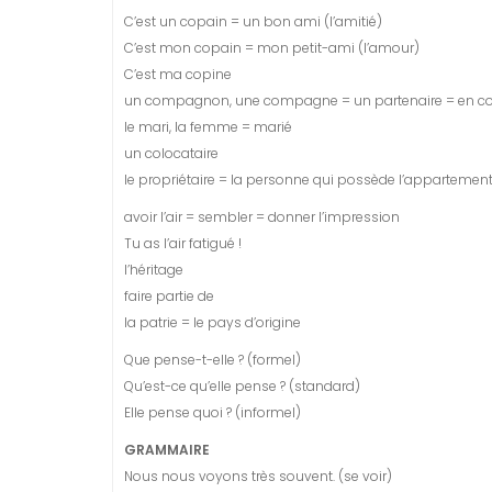
C’est un copain = un bon ami (l’amitié)
C’est mon copain = mon petit-ami (l’amour)
C’est ma copine
un compagnon, une compagne = un partenaire = en c
le mari, la femme = marié
un colocataire
le propriétaire = la personne qui possède l’appartemen
avoir l’air = sembler = donner l’impression
Tu as l’air fatigué !
l’héritage
faire partie de
la patrie = le pays d’origine
Que pense-t-elle ? (formel)
Qu’est-ce qu’elle pense ? (standard)
Elle pense quoi ? (informel)
GRAMMAIRE
Nous nous voyons très souvent. (se voir)