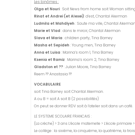
Les binômes :
Olga et Nouri
: Soit News from home soit Woman sitting 
Rinat et Andrei (et Alexei)
: d’est, Chantal Akerman
Ludmila et Mahdiyeh
: Saute ma ville, Chantal Akerma
Marie et Vlad
: dans le miroir, Chantal Akerman
Slava et Maria
: children party, Tina Barney
Masha et Sepideh
: Young men, Tina Barney
Anna et Luisa
: Marina’s room 1, Tina Barney
Ksenia et Ramiz
: Marina’s room 2, Tina Barney
Gladston et ??
: Julian Moore, Tina Barney
Reem ?? Anastasia ??
VOCABULAIRE
soit Tina Barney soit Chantal Akerman.
A ou B = soit A soit B (2 possibilités)
On peut se donner RDV soit à l’atelier soit dans un café.
LE SYSTEME SCOLAIRE FRANCAIS :
(La crèche) > 3 ans L’école maternelle > L’école primaire > 
Le collège : la sixième, la cinquième, la quatrième, la tro