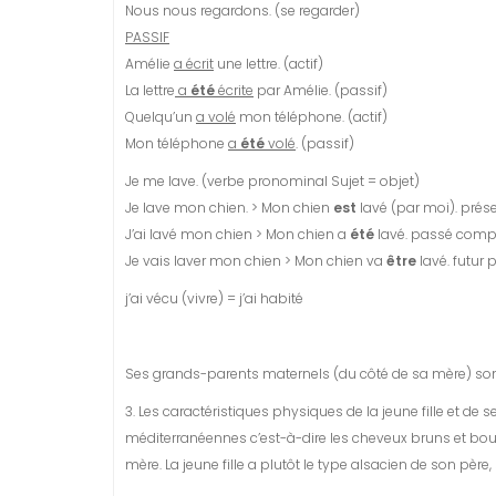
Nous nous regardons. (se regarder)
PASSIF
Amélie
a écrit
une lettre. (actif)
La lettre
a
été
écrite
par Amélie. (passif)
Quelqu’un
a volé
mon téléphone. (actif)
Mon téléphone
a
été
volé
. (passif)
Je me lave. (verbe pronominal Sujet = objet)
Je lave mon chien. > Mon chien
est
lavé (par moi). prés
J’ai lavé mon chien > Mon chien a
été
lavé. passé comp
Je vais laver mon chien > Mon chien va
être
lavé. futur 
j’ai vécu (vivre) = j’ai habité
Ses grands-parents maternels (du côté de sa mère) son
3. Les caractéristiques physiques de la jeune fille et de 
méditerranéennes c’est-à-dire les cheveux bruns et bou
mère. La jeune fille a plutôt le type alsacien de son père