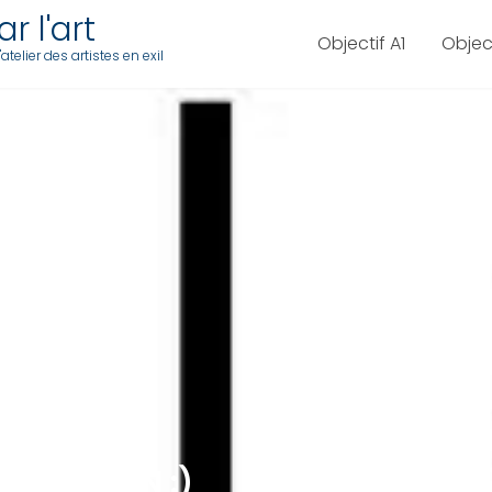
r l'art
Objectif A1
Objec
telier des artistes en exil
T AKERMAN :)