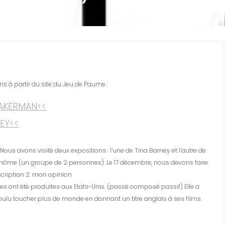
ns à partir du site du Jeu de Paume :
AKERMAN<<
EY<<
s avons visité deux expositions : l’une de Tina Barney et l’autre de
nôme (un groupe de 2 personnes). Le 17 décembre, nous devons faire
scription 2. mon opinion
les ont été produites aux Etats-Unis. (passé composé passif) Elle a
voulu toucher plus de monde en donnant un titre anglais à ses films.