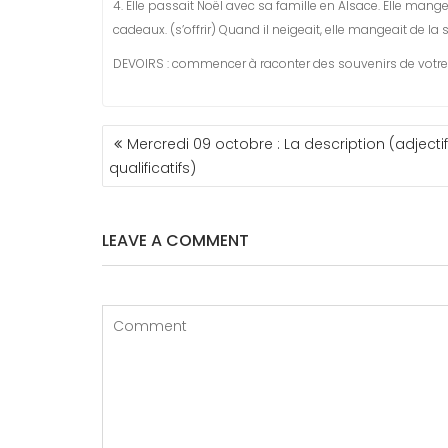
4. Elle passait Noël avec sa famille en Alsace. Elle man
cadeaux. (s’offrir) Quand il neigeait, elle mangeait de la
DEVOIRS : commencer à raconter des souvenirs de votre e
NAVIGATION
Mercredi 09 octobre : La description (adjecti
DE
qualificatifs)
L’ARTICLE
LEAVE A COMMENT