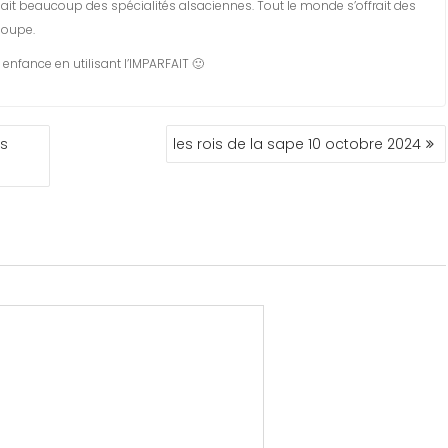
geait beaucoup des spécialités alsaciennes. Tout le monde s’offrait des
 soupe.
nfance en utilisant l’IMPARFAIT 🙂
fs
les rois de la sape 10 octobre 2024