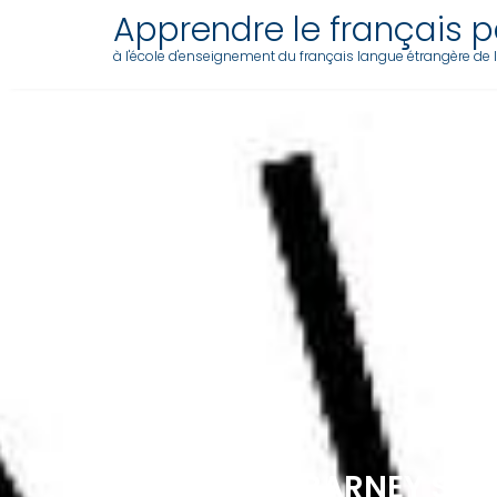
Skip
Apprendre le français pa
to
à l'école d'enseignement du français langue étrangère de l'a
content
10/10 – SOIT BARNEY SOI