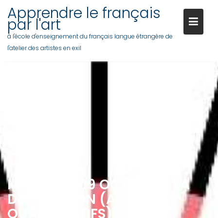
Skip
Apprendre le français
to
par l'art
content
à l'école d'enseignement du français langue étrangère de
l'atelier des artistes en exil
MERCREDI 09 OCTOBRE : LA
DESCRIPTION (ADJECTIFS
QUALIFICATIFS)