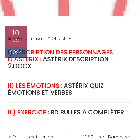
10
Hélène Innusa
Objectif A1
Oct
I) DESCRIPTION DES PERSONNAGES
2024
D’ASTÉRIX :
ASTÉRIX DESCRIPTION
2.DOCX
II) LES ÉMOTIONS :
ASTÉRIX QUIZ
ÉMOTIONS ET VERBES
III) EXERCICE :
BD BULLES À COMPLÉTER
NAVIGATION
Faut-il restituer les
10/10 – soit Barney soit