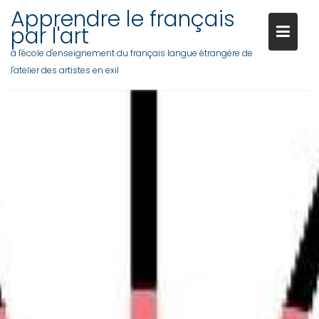
Apprendre le français
par l'art
à l'école d'enseignement du français langue étrangère de
l'atelier des artistes en exil
Skip
to
content