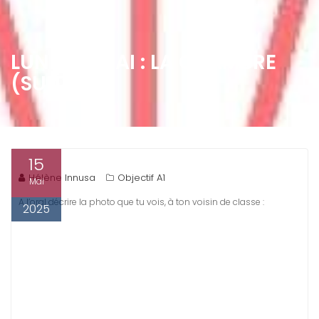
LUNDI 12 MAI : LA CHAMBRE
(SUITE)
15
Hélène Innusa
Objectif A1
Mai
A l’oral décrire la photo que tu vois, à ton voisin de classe :
2025