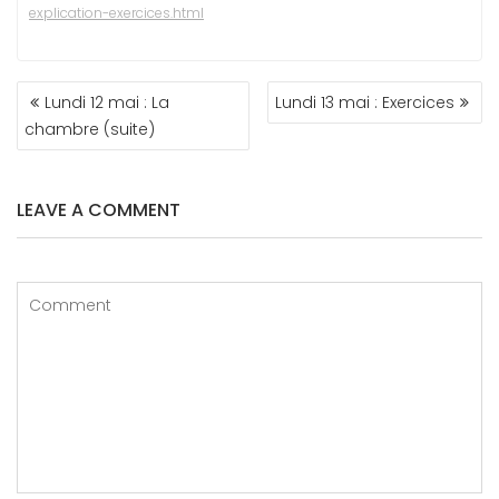
explication-exercices.html
NAVIGATION
Lundi 12 mai : La
Lundi 13 mai : Exercices
DE
chambre (suite)
L’ARTICLE
LEAVE A COMMENT