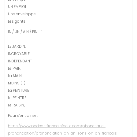
UN EMPLOI
Une enveloppe
Les gants
IN / UN / AIN / EIN = 1
LE JARDIN,
INCROYABLE
INDÉPENDANT
Le PAIN,
La MAIN
MOINS (-)
La PEINTURE
Le PEINTRE
Le RAISIN,
Pour s’entrainer :
https://www.podcastfrancaisfacile.com/phonetique-
prononciation/prononciation-on-an-sons-on-an-francais-