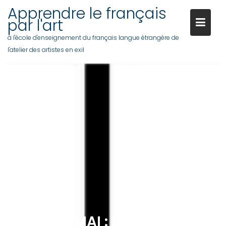
Skip
Apprendre le français
to
par l'art
content
à l'école d'enseignement du français langue étrangère de
l'atelier des artistes en exil
MARDI 13 MAI : PHONÉTIQUE