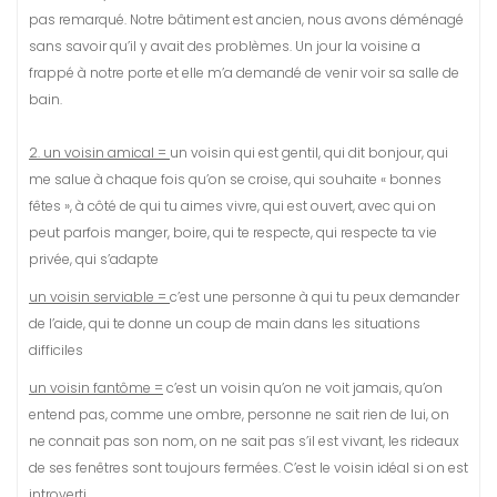
pas remarqué. Notre bâtiment est ancien, nous avons déménagé
sans savoir qu’il y avait des problèmes. Un jour la voisine a
frappé à notre porte et elle m’a demandé de venir voir sa salle de
bain.
2. un voisin amical =
un voisin qui est gentil, qui dit bonjour, qui
me salue à chaque fois qu’on se croise, qui souhaite « bonnes
fêtes », à côté de qui tu aimes vivre, qui est ouvert, avec qui on
peut parfois manger, boire, qui te respecte, qui respecte ta vie
privée, qui s’adapte
un voisin serviable =
c’est une personne à qui tu peux demander
de l’aide, qui te donne un coup de main dans les situations
difficiles
un voisin fantôme =
c’est un voisin qu’on ne voit jamais, qu’on
entend pas, comme une ombre, personne ne sait rien de lui, on
ne connait pas son nom, on ne sait pas s’il est vivant, les rideaux
de ses fenêtres sont toujours fermées. C’est le voisin idéal si on est
introverti.