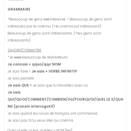
GRAMMAIRE
*Beaucoup de gens
est
intéressé. > Beaucoup de gens sont
intéressés par le cinéma. (=le cinéma est intéressant)
Beaucoup de gens sont intéressants. (=les gens sont
intéressants)
SAVOIR/CONNAITRE
*Je
sais
beaucoup de réalisateurs.
Je connais + qqun/qqc NOM
Je sais faire >
Je sais + VERBE INFINITIF
Je sais peindre.
Je sais QUE >
Je sais que tu travailles avec lui.
Je sais
QUI/QUOI/COMMENT/COMBIEN/Où/POURQUOI/QUEL.LE.S/QUA
ND (pronom interrogatif)
Je sais quand les cours de français ont commencé.
Je sais pas SI tu veux aller au cinéma.
Quel, quelle, quels, quelles + NOM [kel]