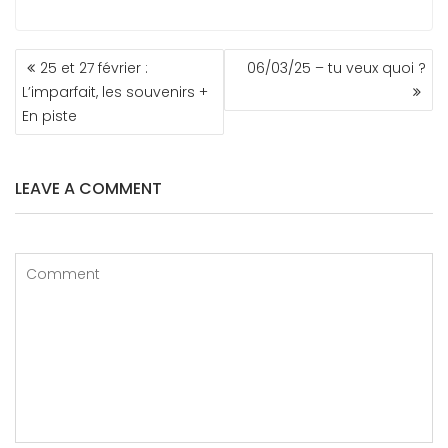
NAVIGATION
25 et 27 février :
06/03/25 – tu veux quoi ?
DE
L’imparfait, les souvenirs +
L’ARTICLE
En piste
LEAVE A COMMENT