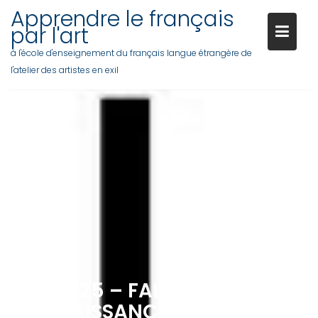
Skip
Apprendre le français
to
par l'art
content
à l'école d'enseignement du français langue étrangère de
l'atelier des artistes en exil
04/03/25 – FAIRE
CONNAISSANCE