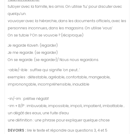
tutoyer avec la famille, les amis. On utilise ‘tu’ pour discuter avec
quelqu’un.
vouvoyer avec la hiérarchie, dans les documents officiels, avec les
personnes inconnues, dans les magasins. On utilise ‘vous’
On se tutoie ? On se vouvoie ? (réciproque)
Je regarde Kaveh. (regarder)
Je me regarde. (se regarder)
On se regarde. (se regarder)/ Nous nous regardons.
-able/-ible : suffixe qui signifie ‘on peut…’
exemples : détestable, agréable, confortable, mangeable,
imprononçable, incompréhensible, inaudible
-in/-im : préfixe négatif
-im + B/P : imbuvable, impossible, impoli, impatient, imbattable…
un dégât des eaux, une fuite d’eau
une définition : une phrase pour expliquer quelque chose
DEVOIRS :
lire le texte et répondre aux questions 3, 4 et 5