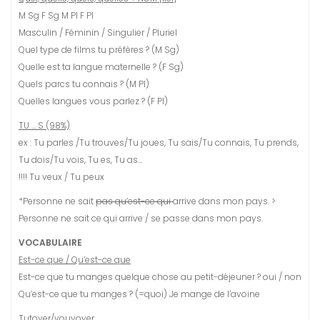
M Sg F Sg M Pl F Pl
Masculin / Féminin / Singulier / Pluriel
Quel type de films tu préfères ? (M Sg)
Quelle est ta langue maternelle ? (F Sg)
Quels parcs tu connais ? (M Pl)
Quelles langues vous parlez ? (F Pl)
TU … S (98%)
ex : Tu parles /Tu trouves/Tu joues, Tu sais/Tu connais, Tu prends,
Tu dois/Tu vois, Tu es, Tu as…
!!!! Tu veux / Tu peux
*Personne ne sait
pas qu’est-ce qui
arrive dans mon pays. >
Personne ne sait ce qui arrive / se passe dans mon pays.
VOCABULAIRE
Est-ce que / Qu’est-ce que
Est-ce que tu manges quelque chose au petit-déjeuner ? oui / non
Qu’est-ce que tu manges ? (=quoi) Je mange de l’avoine
Tutoyer/vouvoyer