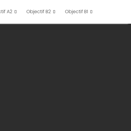
tif A2
Objectif B2
Objectif B1