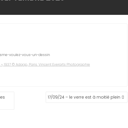
alisme-voulez-vous-un-dessin
 », 1937 © Adagp, Paris. Vincent Everarts Photographie
des
17/09/24 – le verre est à moitié plein