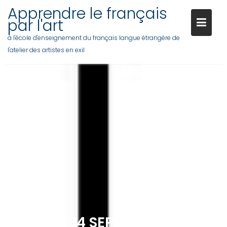
Skip
Apprendre le français
to
par l'art
content
à l'école d'enseignement du français langue étrangère de
l'atelier des artistes en exil
LE PASSÉ 14 SEPTEMBRE 2023