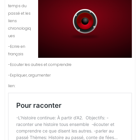
temps du
passé et les
liens
chronologiq
ues
-Ecrire en
français
-Ecouter les autres et comprendre
-Expliquer, argumenter
lien: