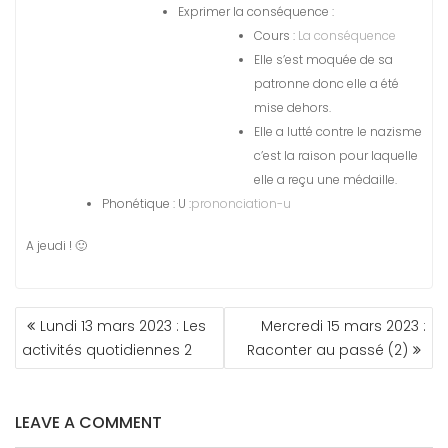
Exprimer la conséquence :
Cours :
La conséquence
Elle s’est moquée de sa
patronne donc elle a été
mise dehors.
Elle a lutté contre le nazisme
c’est la raison pour laquelle
elle a reçu une médaille.
Phonétique : U :
prononciation-u
A jeudi ! 🙂
NAVIGATION
Lundi 13 mars 2023 : Les
Mercredi 15 mars 2023 :
DE
activités quotidiennes 2
Raconter au passé (2)
L’ARTICLE
LEAVE A COMMENT