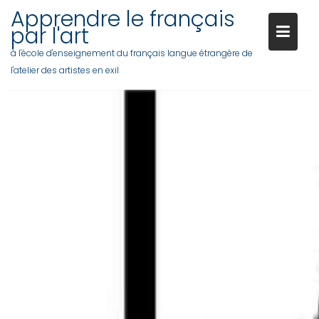
Apprendre le français
par l'art
à l'école d'enseignement du français langue étrangère de
l'atelier des artistes en exil
Skip
to
content