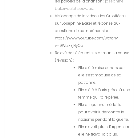
les paroles de la chanson :
josephine-
baker-culottees-quiz
Visionnage de la vidéo « les Culottées »
sur Joséphine Baker et réponse aux
questions de compréhension :
https://www.youtube.com/watch?
v=9WtsxEjHyOo
Relevé des éléments exprimant la cause
(révision) :
Elle a été mise dehors car
elle s’est moquée de sa
patronne.
Elle a été à Paris grâce à une
femme qui l’a repérée.
Elle a reçu une médaille
pour avoir lutter contre le
nazisme pendant la guerre.
Elle n’avait plus d’argent car
elle ne travaillait plus.