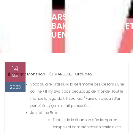
MARDI 14 MARS 2023 :
JOSÉPHINE BAKER : LA CAUSE E
LA CONSÉQUENCE
14
Margot Monsillon
MARSEILLE-Groupe2
Mar
Vocabulaire : J’ai suivi la cérémonie des Césars / Une
2023
colline / Il n’y avait pas beaucoup de monde. Tout le
monde la regardait. Il souriait. / Faire un bisou / J’ai
pensé à …. / ça m’a fait penser à …. .
Josephine Baker :
Écoute de la chanson « De temps en
temps » et compréhension écrite avec