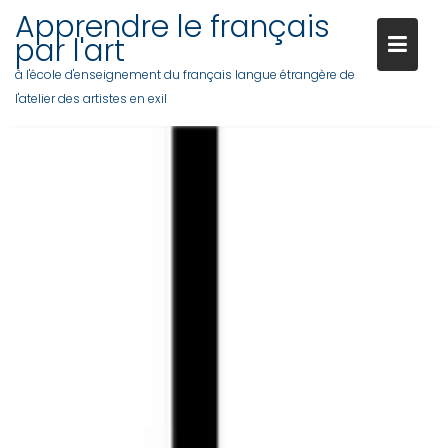
Apprendre le français
par l'art
à l'école d'enseignement du français langue étrangère de
l'atelier des artistes en exil
Skip
to
content