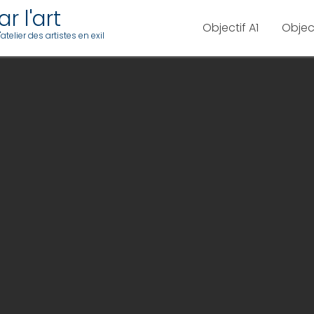
r l'art
Objectif A1
Objec
telier des artistes en exil