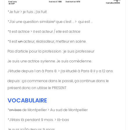
*Je fuir > je fuis ; j’ai fuit
*J’ai une question similaire² que c’est … > qui est …
*Il est actrice > il est acteur / elle est actrice
*Il est
un
acteur, réalisateur, metteur en scène.
Pas d’article pour la profession : je suis professeur
Je suis une actrice syrienne. Je suis comédienne.
J’étudie depuis 1 an à Paris 8. > j’ai étudié à Paris 8 il y a 12 ans.
depuis : ça commence dans le passé, ça continue dans le
présent donc on utilise le PRESENT
VOCABULAIRE
*
en bas
de Montpellier > Au sud de Montpellier
*J’étais là pendant 9 mois. > là-bas
Je suis ici/là depuis 9 mois.