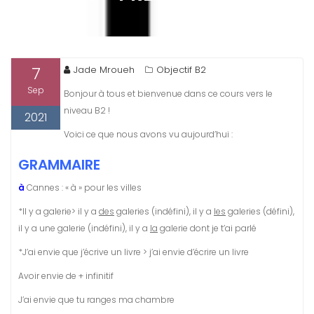
7
Jade Mroueh
Objectif B2
Sep
Bonjour à tous et bienvenue dans ce cours vers le
niveau B2 !
2021
Voici ce que nous avons vu aujourd’hui :
GRAMMAIRE
à
Cannes : « à » pour les villes
*Il y a galerie> il y a
des
galeries (indéfini), il y a
les
galeries (défini),
il y a une galerie (indéfini), il y a
la
galerie dont je t’ai parlé
*J’ai envie que j’écrive un livre > j’ai envie d’écrire un livre
Avoir envie de + infinitif
J’ai envie que tu ranges ma chambre