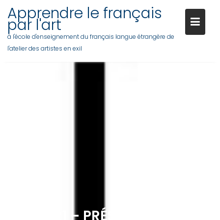
Skip
Apprendre le français
to
par l'art
content
à l'école d'enseignement du français langue étrangère de
l'atelier des artistes en exil
07/09/21 – PRÉSENTATIONS