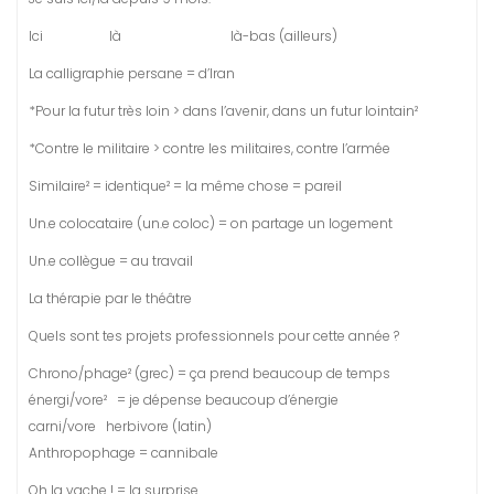
Ici là là-bas (ailleurs)
La calligraphie persane = d’Iran
*Pour la futur très loin > dans l’avenir, dans un futur lointain²
*Contre le militaire > contre les militaires, contre l’armée
Similaire² = identique² = la même chose = pareil
Un.e colocataire (un.e coloc) = on partage un logement
Un.e collègue = au travail
La thérapie par le théâtre
Quels sont tes projets professionnels pour cette année ?
Chrono/phage² (grec) = ça prend beaucoup de temps
énergi/vore² = je dépense beaucoup d’énergie
carni/vore herbivore (latin)
Anthropophage = cannibale
Oh la vache ! = la surprise