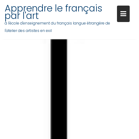
Apprendre le français
par l'art
à l'école d'enseignement du français langue étrangère de
l'atelier des artistes en exil
Skip
to
content