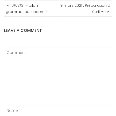
NAVIGATION
10/03/21 – bilan
9 mars 2021 : Préparation à
DE
grammatical encore !!
l’écrit – 1
L’ARTICLE
LEAVE A COMMENT