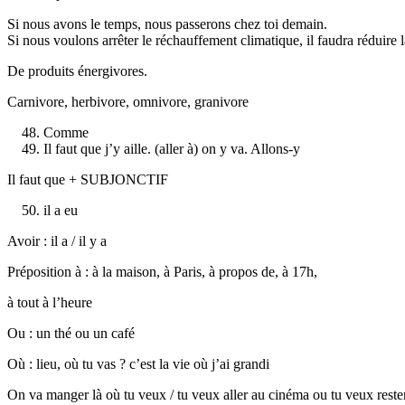
Si nous avons le temps, nous passerons chez toi demain.
Si nous voulons arrêter le réchauffement climatique, il faudra réduir
De produits énergivores.
Carnivore, herbivore, omnivore, granivore
Comme
Il faut que j’y aille. (aller à) on y va. Allons-y
Il faut que + SUBJONCTIF
il a eu
Avoir : il a / il y a
Préposition à : à la maison, à Paris, à propos de, à 17h,
à tout à l’heure
Ou : un thé ou un café
Où : lieu, où tu vas ? c’est la vie où j’ai grandi
On va manger là où tu veux / tu veux aller au cinéma ou tu veux reste