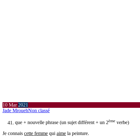
10
Mar
2021
Jade Mroueh
Non classé
ème
que + nouvelle phrase (un sujet différent + un 2
verbe)
Je connais
cette femme
qui
aime
la peinture.