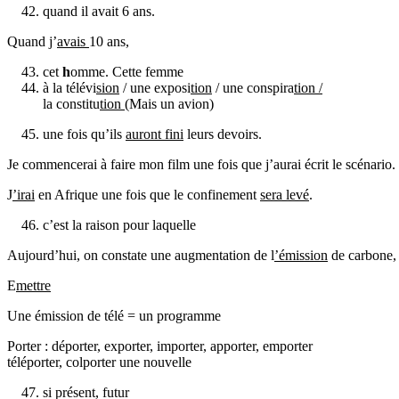
quand il avait 6 ans.
Quand j’
avais
10 ans,
cet
h
omme. Cette femme
à la télévi
sion
/ une exposi
tion
/ une conspira
tion /
la constitu
tion
(Mais un avion)
une fois qu’ils
auront fini
leurs devoirs.
Je commencerai à faire mon film une fois que j’aurai écrit le scénario.
J
’irai
en Afrique une fois que le confinement
sera levé
.
c’est la raison pour laquelle
Aujourd’hui, on constate une augmentation de l
’émission
de carbone, 
E
mettre
Une émission de télé = un programme
Porter : déporter, exporter, importer, apporter, emporter
téléporter, colporter une nouvelle
si présent, futur