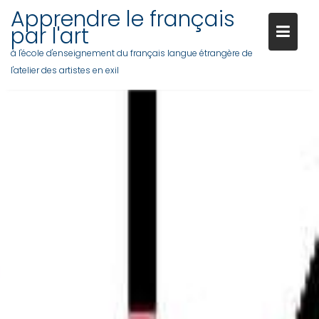
Apprendre le français
par l'art
à l'école d'enseignement du français langue étrangère de
l'atelier des artistes en exil
Skip
to
content