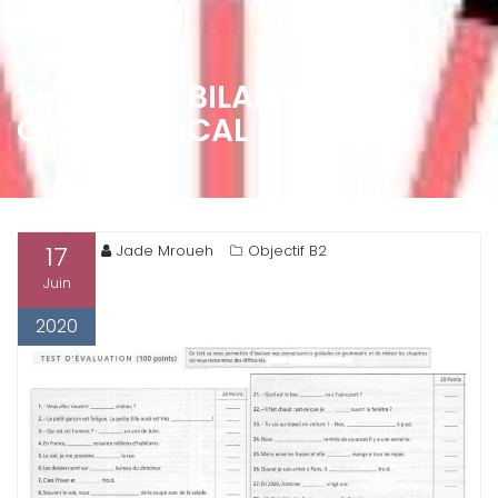
17/06/20 – BILAN
GRAMMATICAL
17
Jade Mroueh
Objectif B2
Juin
2020