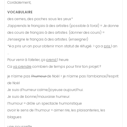
Cordialement,
VOCABULAIRE
des cernes, des poches sous les yeux*
J’apprends le français à des artistes (possible à l’oral) = Je donne
des cours de français à des artistes. (donner des cours) =
J’enseigne le français à des artistes. (enseigner)
*
il
a pris un an pour obtenir mon statut de réfugié. > ça a
pris
1 an
…
Pour venir à l’atelier, ça
prend
1 heure.
Ca
va prendre
combien de temps pour finir ton projet ?
je n’aime pas
l’humeur
de Noël > je n’aime pas l’ambiance/l’esprit
de Noël
Je suis d’humeur calme/joyeuse aujourd’hui.
Je suis de bonne/mauvaise humeur.
l’humour = drôle un spectacle humoristique
avoir le sens de l’humour = aimer rire, les plaisanteries, les
blagues
une poussette