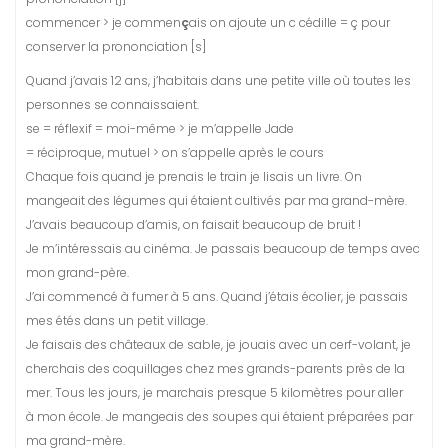
commencer > je commen
ç
ais on ajoute un c cédille = ç pour
conserver la prononciation [s]
Quand j’avais 12 ans, j’habitais dans une petite ville où toutes les
personnes se connaissaient.
se = réflexif = moi-même > je m’appelle Jade
= réciproque, mutuel > on s’appelle après le cours
Chaque fois quand je prenais le train je lisais un livre. On
mangeait des légumes qui étaient cultivés par ma grand-mère.
J’avais beaucoup d’amis, on faisait beaucoup de bruit !
Je m’intéressais au cinéma. Je passais beaucoup de temps avec
mon grand-père.
J’ai commencé à fumer à 5 ans. Quand j’étais écolier, je passais
mes étés dans un petit village.
Je faisais des châteaux de sable, je jouais avec un cerf-volant, je
cherchais des coquillages chez mes grands-parents près de la
mer. Tous les jours, je marchais presque 5 kilomètres pour aller
à mon école. Je mangeais des soupes qui étaient préparées par
ma grand-mère.