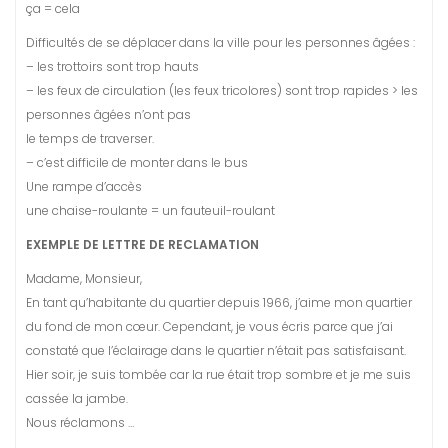
ça = cela
Difficultés de se déplacer dans la ville pour les personnes âgées :
– les trottoirs sont trop hauts
– les feux de circulation (les feux tricolores) sont trop rapides > les
personnes âgées n’ont pas
le temps de traverser.
– c’est difficile de monter dans le bus
Une rampe d’accès
une chaise-roulante = un fauteuil-roulant
EXEMPLE DE LETTRE DE RECLAMATION
Madame, Monsieur,
En tant qu’habitante du quartier depuis 1966, j’aime mon quartier
du fond de mon cœur. Cependant, je vous écris parce que j’ai
constaté que l’éclairage dans le quartier n’était pas satisfaisant.
Hier soir, je suis tombée car la rue était trop sombre et je me suis
cassée la jambe.
Nous réclamons …