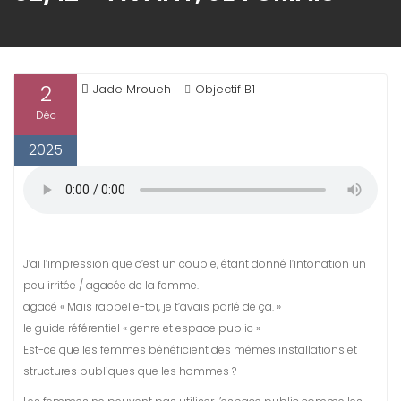
2
Jade Mroueh
Objectif B1
Déc
2025
J’ai l’impression que c’est un couple, étant donné l’intonation un
peu irritée / agacée de la femme.
agacé « Mais rappelle-toi, je t’avais parlé de ça. »
le guide référentiel « genre et espace public »
Est-ce que les femmes bénéficient des mêmes installations et
structures publiques que les hommes ?