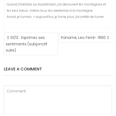
Quand j’habitais au Kazakhstan, j’ai découvert les montagnes et
les lacs bleus. J’allais tous les weekends à la montagne.
Avant, je fumais. = aujourd’hui, je fume plus, j’ai arrêté de fumer
NAVIGATION
01/12 : Exprimez ses
Paname, Leo Ferré- 1960
DE
sentiments (subjonctif
L’ARTICLE
suite)
LEAVE A COMMENT