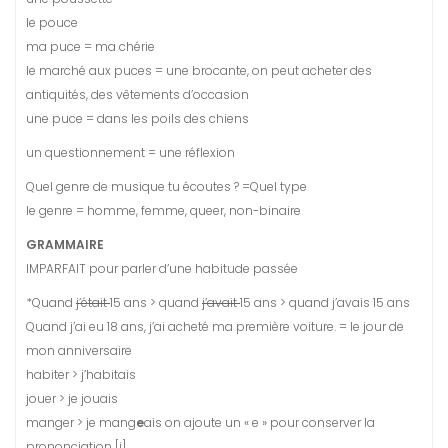
le pouce
ma puce = ma chérie
le marché aux puces = une brocante, on peut acheter des
antiquités, des vêtements d’occasion
une puce = dans les poils des chiens
un questionnement = une réflexion
Quel genre de musique tu écoutes ? =Quel type
le genre = homme, femme, queer, non-binaire
GRAMMAIRE
IMPARFAIT pour parler d’une habitude passée
*Quand
j’était
15 ans > quand
j’avait
15 ans > quand j’avais 15 ans
Quand j’ai eu 18 ans, j’ai acheté ma première voiture. = le jour de
mon anniversaire
habiter > j’habitais
jouer > je jouais
manger > je mang
e
ais on ajoute un « e » pour conserver la
prononciation [j]