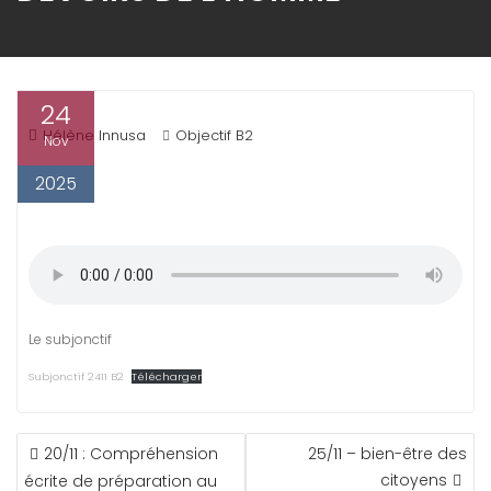
24
Hélène Innusa
Objectif B2
Nov
2025
Le subjonctif
Subjonctif 2411 B2
Télécharger
NAVIGATION
20/11 : Compréhension
25/11 – bien-être des
DE
citoyens
écrite de préparation au