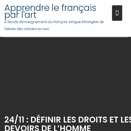
Skip
Apprendre le français
to
par l'art
content
à l'école d'enseignement du français langue étrangère de
l'atelier des artistes en exil
24/11 : DÉFINIR LES DROITS ET LE
DEVOIRS DE L’HOMME