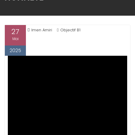
27
Imen Amiri
Objectif B1
Mai
2025