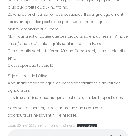
plus aux profits qu’aux humains.
Zakaria défend l’utilisation des pesticides. Il souligne également
les avantages des pesticides pour tuer les moustiques.
Mettre l’emphase sur + nom
Maïmouna est choquée que ces produits soient utilisés en Afrique
mais/tandis qu’ils alors qu’ils sont interdits en Europe.
Ces produits sont utilisés en Afrique. Cependant, ils sont interdits
en E.
C’est super que tu sois là
Si je dis pas de bêtises
Aboubakar reconnaît que les pesticides facilitent le travail des
agriculteurs.
Il estime qu’il faut encourager la recherche sur les biopesticides.
Sans vouloir heurter, je dois admettre que beaucoup
d’agriculteurs ne savent ni lire ni écrire.
Cours 20 mai 2025 Environnement B2 noté.
Télécharger