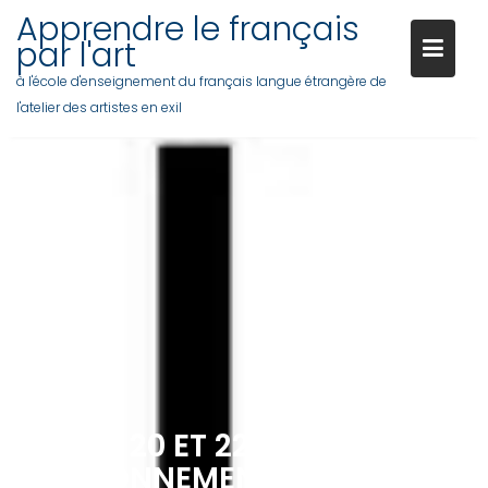
Skip
Apprendre le français
to
par l'art
content
à l'école d'enseignement du français langue étrangère de
l'atelier des artistes en exil
COURS 20 ET 22 ET 27 MAI 2025
ENVIRONNEMENT