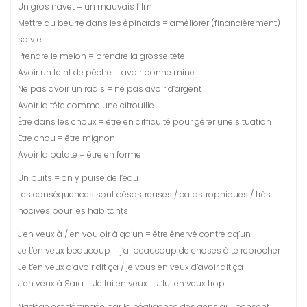
Un gros navet = un mauvais film
Mettre du beurre dans les épinards = améliorer (financièrement)
sa vie
Prendre le melon = prendre la grosse tête
Avoir un teint de pêche = avoir bonne mine
Ne pas avoir un radis = ne pas avoir d’argent
Avoir la tête comme une citrouille
Être dans les choux = être en difficulté pour gérer une situation
Être chou = être mignon
Avoir la patate = être en forme
Un puits = on y puise de l’eau
Les conséquences sont désastreuses / catastrophiques / très
nocives pour les habitants
J’en veux à / en vouloir à qq’un = être énervé contre qq’un
Je t’en veux beaucoup = j’ai beaucoup de choses à te reprocher
Je t’en veux d’avoir dit ça / je vous en veux d’avoir dit ça
J’en veux à Sara = Je lui en veux = J’lui en veux trop
Nadège est dérangée par la négligence des gens qui pensent