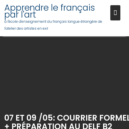
Skip
Apprendre le français
to
par l'art
content
à l'école d'enseignement du français langue étrangère de
l'atelier des artistes en exil
07 ET 09 /05: COURRIER FORME
+ PRÉPARATION AU DELF B2