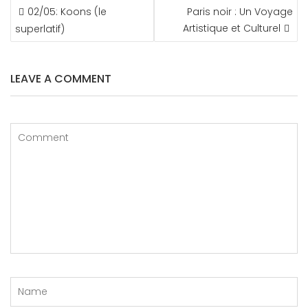
NAVIGATION
02/05: Koons (le
Paris noir : Un Voyage
DE
Artistique et Culturel
superlatif)
L’ARTICLE
LEAVE A COMMENT