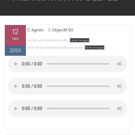
12
Agnès
Objectif B2
Mai
écrire une lettre formelle
Télécharger
delf-b2-tp-candidat-coll-exemple1
Télécharger
2025