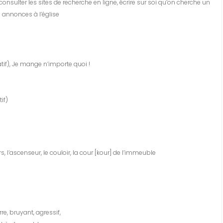
sulter les sites de recherche en ligne, écrire sur soi qu’on cherche un
s annonces à l’église
atif), Je mange n’importe quoi !
if)
, l’ascenseur, le couloir, la cour [kour] de l’immeuble
rre, bruyant, agressif,