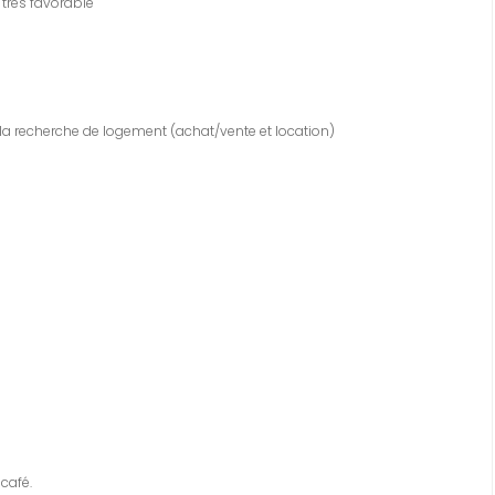
 très favorable
a recherche de logement (achat/vente et location)
café.