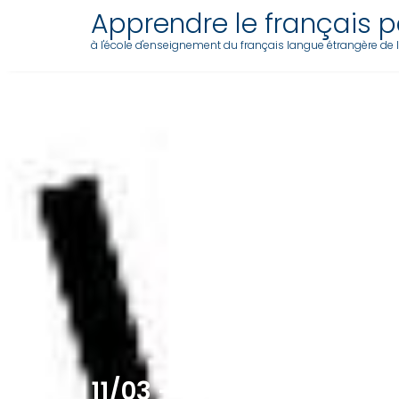
Skip
Apprendre le français pa
to
à l'école d'enseignement du français langue étrangère de l'a
content
11/03 – LE BOUCHE À ORE