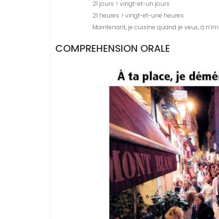
21 jours > vingt-et-un jours
21 heures > vingt-et-une heures
Maintenant, je cuisine quand je veux, à n’im
COMPREHENSION ORALE