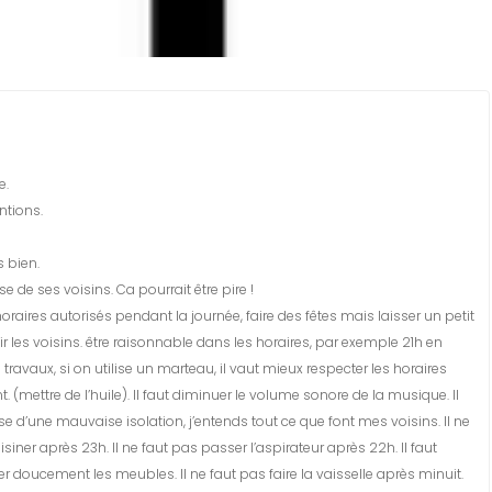
e.
ntions.
s bien.
 de ses voisins. Ca pourrait être pire !
 horaires autorisés pendant la journée, faire des fêtes mais laisser un petit
 les voisins. être raisonnable dans les horaires, par exemple 21h en
travaux, si on utilise un marteau, il vaut mieux respecter les horaires
nt. (mettre de l’huile). Il faut diminuer le volume sonore de la musique. Il
 d’une mauvaise isolation, j’entends tout ce que font mes voisins. Il ne
isiner après 23h. Il ne faut pas passer l’aspirateur après 22h. Il faut
r doucement les meubles. Il ne faut pas faire la vaisselle après minuit.