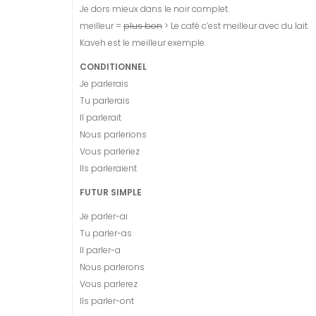
Je dors mieux dans le noir complet.
meilleur =
plus bon
> Le café c’est meilleur avec du lait.
Kaveh est le meilleur exemple.
CONDITIONNEL
Je parlerais
Tu parlerais
Il parlerait
Nous parlerions
Vous parleriez
Ils parleraient
FUTUR SIMPLE
Je parler-ai
Tu parler-as
Il parler-a
Nous parlerons
Vous parlerez
Ils parler-ont