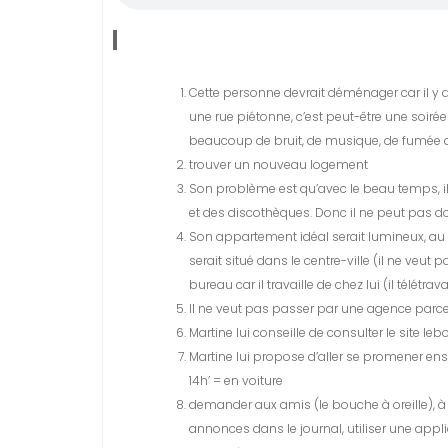
Cette personne devrait déménager car il y a t
une rue piétonne, c’est peut-être une soirée 
beaucoup de bruit, de musique, de fumée de c
trouver un nouveau logement
Son problème est qu’avec le beau temps, il
et des discothèques. Donc il ne peut pas do
Son appartement idéal serait lumineux, au
serait situé dans le centre-ville (il ne veut
bureau car il travaille de chez lui (il télétravai
Il ne veut pas passer par une agence parce
Martine lui conseille de consulter le site le
Martine lui propose d’aller se promener en
14h’ = en voiture
demander aux amis (le bouche à oreille), 
annonces dans le journal, utiliser une app