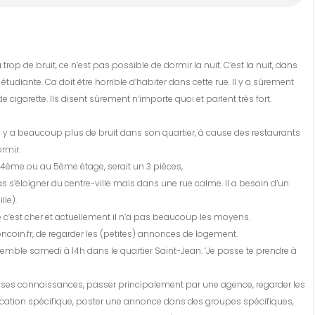
rop de bruit, ce n’est pas possible de dormir la nuit. C’est la nuit, dans
étudiante. Ca doit être horrible d’habiter dans cette rue. Il y a sûrement
igarette. Ils disent sûrement n’importe quoi et parlent très fort.
 y a beaucoup plus de bruit dans son quartier, à cause des restaurants
rmir.
 4ème ou au 5ème étage, serait un 3 pièces,
 pas s’éloigner du centre-ville mais dans une rue calme. Il a besoin d’un
lle).
 c’est cher et actuellement il n’a pas beaucoup les moyens.
boncoin.fr, de regarder les (petites) annonces de logement.
semble samedi à 14h dans le quartier Saint-Jean. ‘Je passe te prendre à
à ses connaissances, passer principalement par une agence, regarder les
lication spécifique, poster une annonce dans des groupes spécifiques,