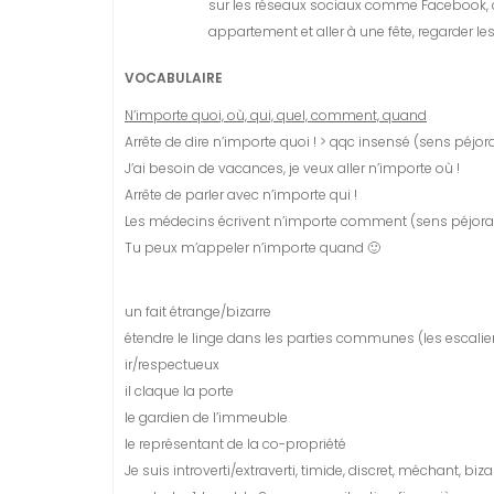
sur les réseaux sociaux comme Facebook, con
appartement et aller à une fête, regarder le
VOCABULAIRE
N’importe quoi, où, qui, quel, comment, quand
Arrête de dire n’importe quoi ! > qqc insensé (sens péjor
J’ai besoin de vacances, je veux aller n’importe où !
Arrête de parler avec n’importe qui !
Les médecins écrivent n’importe comment (sens péjorat
Tu peux m’appeler n’importe quand 🙂
un fait étrange/bizarre
étendre le linge dans les parties communes (les escaliers
ir/respectueux
il claque la porte
le gardien de l’immeuble
le représentant de la co-propriété
Je suis introverti/extraverti, timide, discret, méchant, biza