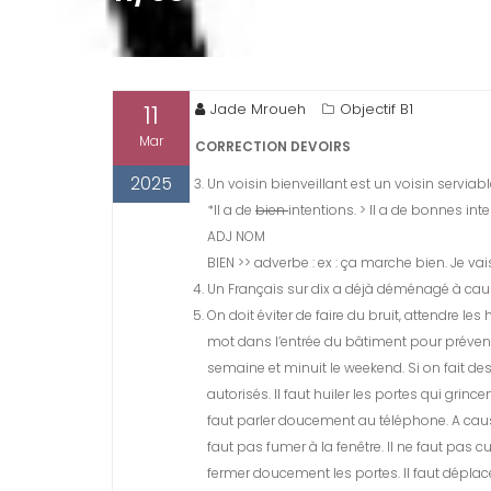
11
Jade Mroueh
Objectif B1
Mar
CORRECTION DEVOIRS
2025
Un voisin bienveillant est un voisin serviabl
*Il a de
bien
intentions. > Il a de bonnes inte
ADJ NOM
BIEN >> adverbe : ex : ça marche bien. Je vai
Un Français sur dix a déjà déménagé à cause
On doit éviter de faire du bruit, attendre les
mot dans l’entrée du bâtiment pour prévenir
semaine et minuit le weekend. Si on fait des 
autorisés. Il faut huiler les portes qui grince
faut parler doucement au téléphone. A cause
faut pas fumer à la fenêtre. Il ne faut pas cu
fermer doucement les portes. Il faut déplace