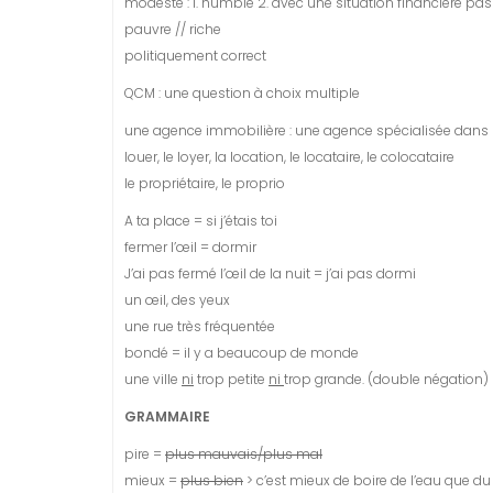
modeste : 1. humble 2. avec une situation financière pas
pauvre // riche
politiquement correct
QCM : une question à choix multiple
une agence immobilière : une agence spécialisée dans l
louer, le loyer, la location, le locataire, le colocataire
le propriétaire, le proprio
A ta place = si j’étais toi
fermer l’œil = dormir
J’ai pas fermé l’œil de la nuit = j’ai pas dormi
un œil, des yeux
une rue très fréquentée
bondé = il y a beaucoup de monde
une ville
ni
trop petite
ni
trop grande. (double négation)
GRAMMAIRE
pire =
plus mauvais/plus mal
mieux =
plus bien
> c’est mieux de boire de l’eau que du 