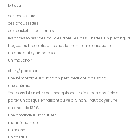
le tissu
des chaussures
des chaussettes
des baskets = des tennis
les accessoires : des boucles d’oreilles, des lunettes, un piercing, la
bague, les bracelets, un collier, la montre, une casquette
un parapluie / un parasol
un mouchoir
cher // pas cher
une hémorragie = quand on perd beaucoup de sang
une anémie
*
no possible mettre des headphones
> c’est pas possible de
porter un casque en faisant du vélo. Sinon, il faut payer une
amende de 139€.
une amande = un fruit sec
mouillé, humide
un sachet
un casque