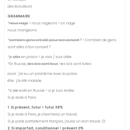
des écouteurs
GRAMMAIRE
*
nous nagé
> nous nageons > on nage
nous mangeons
*
combien gens ont allé pour son concert
? > Combien de gens
sont allés à ton concert ?
*je
aller
en prison > je vais / suis allée
*En Russie,
des lois sont fous
>les lois sont folles
avoir : j’ai eu un problème avec la police.
être : j’ai été malade.
*si
j’ai
resté en Russie > si je suis restée
Si je reste à Paris
1. Si présent, futur > futur 38%
Si je reste à Paris, je chercherai un travail.
Si je parle parfaitement français, j’aurai un bon travail. 🙂
2. Si imparfait, conditionnel > présent 0%