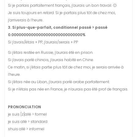
Si je parlais parfaitement français, j’aurais un bon travail. 🙁
Je suis toujours en retard. Si je partais plus tôt de chez moi,
j’arriverais à l’heure.
3. Si plus-que-parfait, conditionnel passé > passé
0.00000000000000000000000000000%
Si j’avais/étais + PP, j’aurais/serais + PP
Si j’étais restée en Russie, j’aurais été en prison.
Si j’avais parlé chinois, j’aurais habité en Chine.
Ce matin, si j’étais partie plus tôt de chez moi, je serais arrivée à
l’heure.
Si j’étais née au Liban, j’aurais parlé arabe parfaitement.
Si je n’étais pas née en France, je n’aurais pas été prof de français.
PRONONCIATION
je suis [z]allé > formel
je suis allé > standard
shuis allé > informel