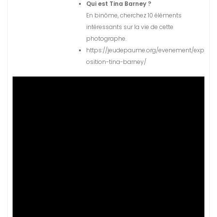
Qui est Tina Barney ?
En binôme, cherchez 10 éléments
intéressants sur la vie de cette
photographe.
https://jeudepaume.org/evenement/exp
osition-tina-barney/