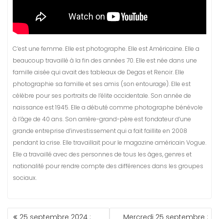
C’est une femme. Elle est photographe. Elle est Américaine. Elle a
beaucoup travaillé à la fin des années 70. Elle est née dans une
famille aisée qui avait des tableaux de Degas et Renoir. Elle
photographie sa famille et ses amis (son entourage). Elle est
célèbre pour ses portraits de l’élite occidentale. Son année de
naissance est 1945. Elle a débuté comme photographe bénévole
à l’âge de 40 ans. Son arrière-grand-père est fondateur d’une
grande entreprise d’investissement qui a fait faillite en 2008
pendant la crise. Elle travaillait pour le magazine américain Vogue.
Elle a travaillé avec des personnes de tous les âges, genres et
nationalité pour rendre compte des différences dans les groupes
sociaux.
NAVIGATION
25 septembre 2024 :
Mercredi 25 septembre :