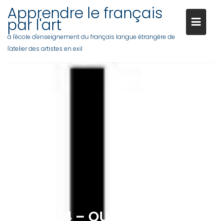
Skip
Apprendre le français
to
par l'art
content
à l'école d'enseignement du français langue étrangère de
l'atelier des artistes en exil
26/09/24 – QUOI DE NEUF ?