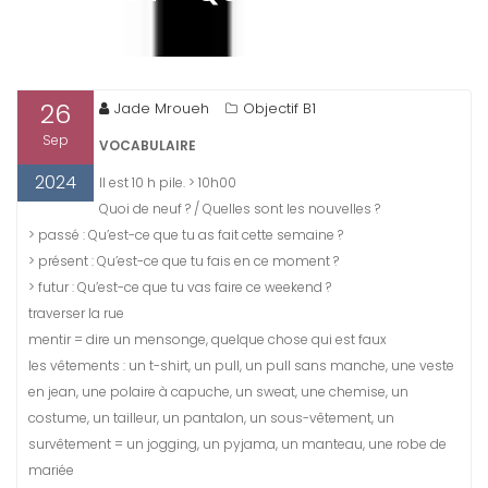
26
Jade Mroueh
Objectif B1
Sep
VOCABULAIRE
2024
Il est 10 h pile. > 10h00
Quoi de neuf ? / Quelles sont les nouvelles ?
> passé : Qu’est-ce que tu as fait cette semaine ?
> présent : Qu’est-ce que tu fais en ce moment ?
> futur : Qu’est-ce que tu vas faire ce weekend ?
traverser la rue
mentir = dire un mensonge, quelque chose qui est faux
les vêtements : un t-shirt, un pull, un pull sans manche, une veste
en jean, une polaire à capuche, un sweat, une chemise, un
costume, un tailleur, un pantalon, un sous-vêtement, un
survêtement = un jogging, un pyjama, un manteau, une robe de
mariée