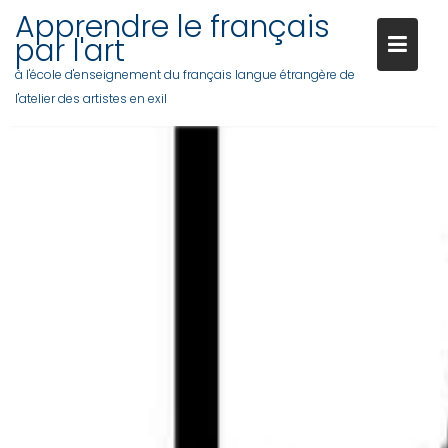
Apprendre le français
par l'art
à l'école d'enseignement du français langue étrangère de
l'atelier des artistes en exil
Skip
to
content