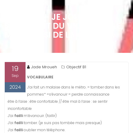
19/09/24 – JE JOUE NON
SEULEMENT DU VIOLONCELLE,
MAIS AUSSI DE LA GUITARE.
19
Jade Mroueh
Objectif B1
Sep
VOCABULAIRE
2024
J’ai fait un malaise dans le métro. = tomber dans les
pommes* =s’évanouir = perdre connaissance
être à l’aise : être confortable // être mal à l’aise : se sentir
inconfortable
J’ai
failli
m’évanouir. (faillir)
J’ai
failli
tomber. (je suis pas tombée mais presque)
J’ai
failli
oublier mon téléphone.