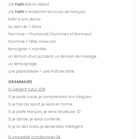
J’ai
failli
être en retard.
J’ai
failli
m’endormir en cours de français.
faillir à son devoir
au sein de = dans
l’Homme = l’humanité (hommes et femmes)
l’homme = l’être masculin
témoigner = montrer
un témoin d’un accident, un témoin de mariage
un témoignage
une plaisanterie = une histoire drôle
GRAMMAIRE
Si présent, futur 20%
Si je parle russe, je comprendrai vos blagues.
Si je fais du sport, je serai en forme.
Si je parle français, je serai heureuse. 🙂
Si je danse, je serai contente.
Si je lis des livres, je deviendrai intelligent.
Si imparfait, conditionnel 0%