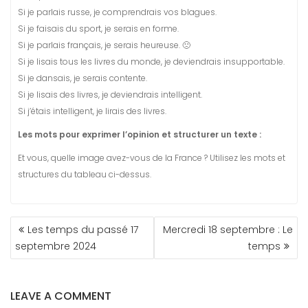
Si je parlais russe, je comprendrais vos blagues.
Si je faisais du sport, je serais en forme.
Si je parlais français, je serais heureuse. 🙁
Si je lisais tous les livres du monde, je deviendrais insupportable.
Si je dansais, je serais contente.
Si je lisais des livres, je deviendrais intelligent.
Si j’étais intelligent, je lirais des livres.
Les mots pour exprimer l’opinion et structurer un texte :
Et vous, quelle image avez-vous de la France ? Utilisez les mots et
structures du tableau ci-dessus.
NAVIGATION
Les temps du passé 17
Mercredi 18 septembre : Le
DE
septembre 2024
temps
L’ARTICLE
LEAVE A COMMENT