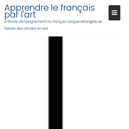
Apprendre le français
par l'art
à l'école d'enseignement du français langue étrangère de
l'atelier des artistes en exil
Skip
to
content