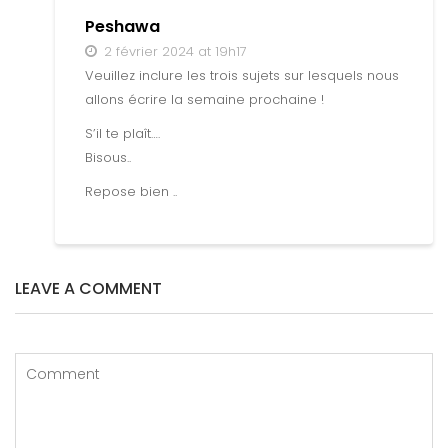
Peshawa
2 février 2024 at 19h17
Veuillez inclure les trois sujets sur lesquels nous
allons écrire la semaine prochaine !
S’il te plaît….
Bisous..
Repose bien ..
LEAVE A COMMENT