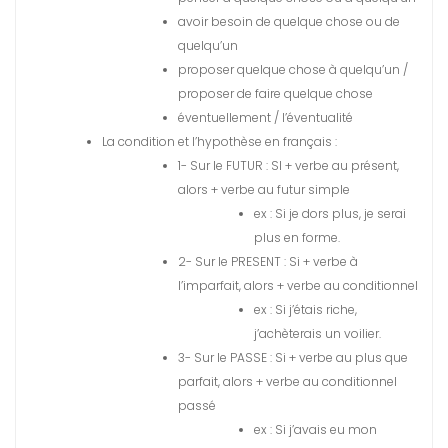
avoir besoin de quelque chose ou de
quelqu’un
proposer quelque chose à quelqu’un /
proposer de faire quelque chose
éventuellement / l’éventualité
La condition et l’hypothèse en français :
1- Sur le FUTUR : SI + verbe au présent,
alors + verbe au futur simple
ex : Si je dors plus, je serai
plus en forme.
2- Sur le PRESENT : Si + verbe à
l’imparfait, alors + verbe au conditionnel
ex : Si j’étais riche,
j’achèterais un voilier.
3- Sur le PASSE : Si + verbe au plus que
parfait, alors + verbe au conditionnel
passé
ex : Si j’avais eu mon