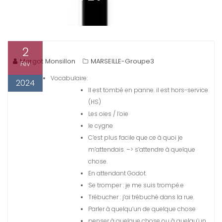
2
Margot Monsillon
MARSEILLE-Groupe3
Fév
Vocabulaire:
2024
Il est tombé en panne. il est hors-service
(HS)
Les oies / l’oie
le cygne
C’est plus facile que ce à quoi je
m’attendais. –> s’attendre à quelque
chose.
En attendant Godot.
Se tromper : je me suis trompé.e
Trébucher : j’ai trébuché dans la rue.
Parler à quelqu’un de quelque chose
penser à quelque chose ou à quelqu’un