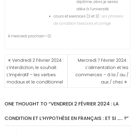
diplôme, alors je serais
allé.e à l’université.
cours et exercices (2 et 3) :
Les phrases
de condition Exercices et corrigé
A mercredi prochain ! 🙂
NAVIGATION
Vendredi 2 Février 2024 :
Mercredi 7 Février 2024 :
DE
L’interdiction, le souhait:
L’alimentation et les
L’ARTICLE
L’impératif – les verbes
commerces – à la / au /
modaux et le conditionnel
aux / chez
ONE THOUGHT TO “VENDREDI 2 FÉVRIER 2024 : LA
CONDITION ET L’HYPOTHÈSE EN FRANÇAIS : ET SI ….. ?”