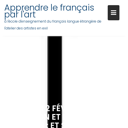
Skip
Apprendre le français
to
par l'art
content
à l'école d'enseignement du français langue étrangère de
l'atelier des artistes en exil
VENDREDI 2 FÉVRIER 2024 : LA
CONDITION ET L’HYPOTHÈSE EN
FRANÇAIS : ET SI ….. ?