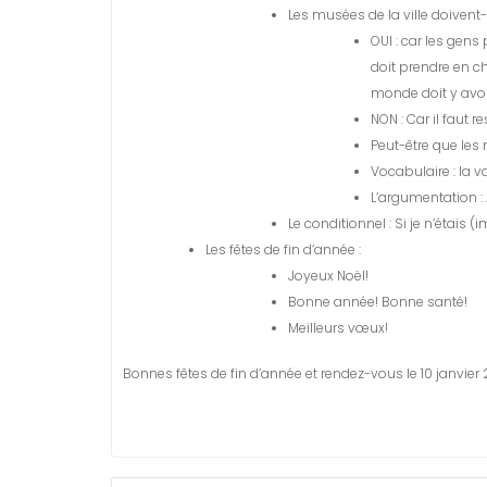
Les musées de la ville doivent-i
OUI : car les gens
doit prendre en ch
monde doit y avoi
NON : Car il faut r
Peut-être que les
Vocabulaire : la val
L’argumentation :
Le conditionnel : Si je n’étais 
Les fêtes de fin d’année :
Joyeux Noël!
Bonne année! Bonne santé!
Meilleurs vœux!
Bonnes fêtes de fin d’année et rendez-vous le 10 janvier