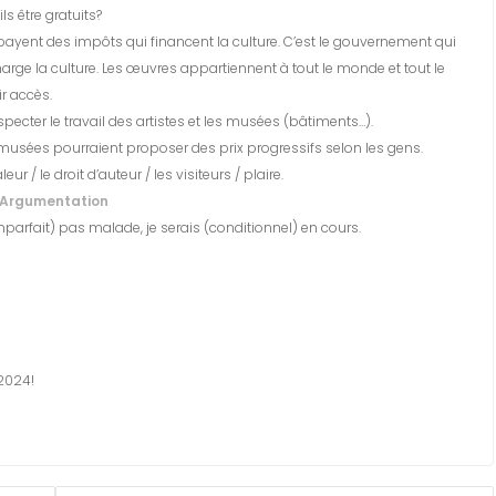
ls être gratuits?
 payent des impôts qui financent la culture. C’est le gouvernement qui
arge la culture. Les œuvres appartiennent à tout le monde et tout le
r accès.
especter le travail des artistes et les musées (bâtiments…).
 musées pourraient proposer des prix progressifs selon les gens.
eur / le droit d’auteur / les visiteurs / plaire.
Argumentation
(imparfait) pas malade, je serais (conditionnel) en cours.
 2024!