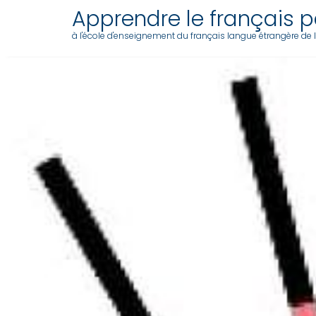
Apprendre le français pa
à l'école d'enseignement du français langue étrangère de l'a
Skip
to
content