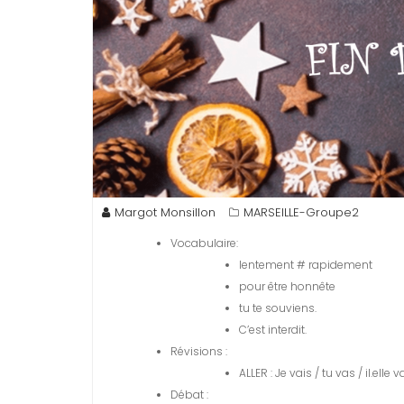
Margot Monsillon
MARSEILLE-Groupe2
Vocabulaire:
lentement # rapidement
pour être honnête
tu te souviens.
C’est interdit.
Révisions :
ALLER : Je vais / tu vas / il.elle 
Débat :