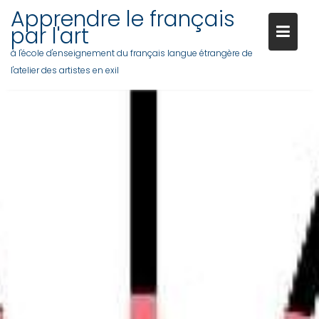
Apprendre le français
par l'art
à l'école d'enseignement du français langue étrangère de
l'atelier des artistes en exil
Skip
to
content