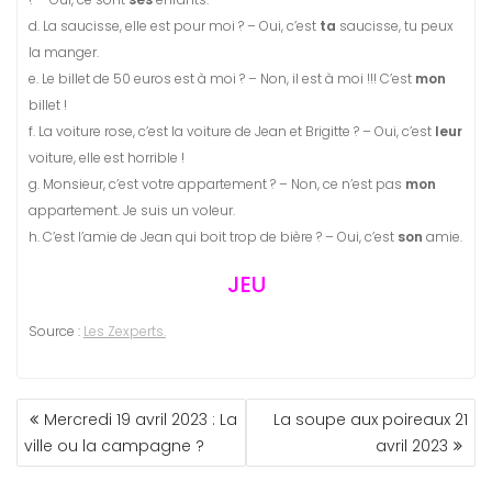
d. La saucisse, elle est pour moi ? – Oui, c’est
ta
saucisse, tu peux
la manger.
e. Le billet de 50 euros est à moi ? – Non, il est à moi !!! C’est
mon
billet !
f. La voiture rose, c’est la voiture de Jean et Brigitte ? – Oui, c’est
leur
voiture, elle est horrible !
g. Monsieur, c’est votre appartement ? – Non, ce n’est pas
mon
appartement. Je suis un voleur.
h. C’est l’amie de Jean qui boit trop de bière ? – Oui, c’est
son
amie.
JEU
Source :
Les Zexperts.
NAVIGATION
Mercredi 19 avril 2023 : La
La soupe aux poireaux 21
DE
ville ou la campagne ?
avril 2023
L’ARTICLE