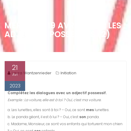
MERCREDI 19 AVRIL 2023 : LES
ADJECTIFS POSSESSIFS (2)
21
Laura Wantzenrieder
Initiation
Avr
2023
Complétez les dialogues avec un adjectif possessif.
Exemple : La voiture, elle est à toi ? Oui, c’est ma voiture.
a. Les lunettes, elles sont à toi ? – Oui, ce sont
mes
lunettes.
b. Le panda géant, il est à lui ? – Oui, c’est
son
panda.
c. Madame, Monsieur, ce sont vos enfants qui torturent mon chien
? – Oui, ce sont
ses
enfants.