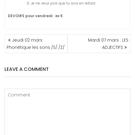
Je ne veux pas que tu sois en retard.
DEVOIRS pour vendredi : ex 5
NAVIGATION
Jeudi 02 mars
Mardi 07 mars : LES
DE
Phonétique les sons /S/ /Z/
ADJECTIFS
L’ARTICLE
LEAVE A COMMENT