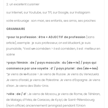
2. un excellent cuisinier
sur Internet, sur Youtube, sur TF1, sur Google, sur Instagram
votre entourage : son mari, ses enfants, ses amis, ses proches
GRAMMAIRE
>pour la profession : être + ADJECTIF de profession
(sans
article), exemple : je suis professeur, on est étudiant, je suis
journaliste, *il est
un
comédien > il est comédien, il est metteur en
scène
>pays féminin : de / pays masculin : du (
de + le
) / pays qui
commence par une voyelle : d’ / pays pluriel : des (
de + les
)
*je viens de
la
Russie > Je viens de Russie. Je viens du Venezuela.
Je viens d’Israël, je viens de Palestine. Je viens d’Espagne. Je viens
d’Iran. Je viens des Etats-Unis.
>ville : de / d’ :
Je viens de Moscou, je viens de Rome, de Téhéran,
de Malaga, d’Yirka, de Caracas, de Kyzyl, de Saint-Pétersbourg
(nom officiel, anciennement Leningrad pendant l’Union