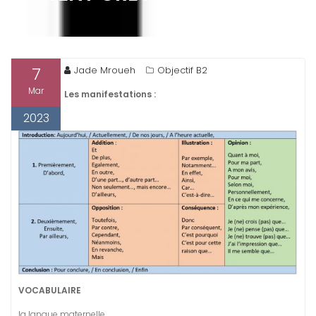
7
Jade Mroueh
Objectif B2
Mar
Les manifestations :
2023
VOCABULAIRE
la langue
maternelle