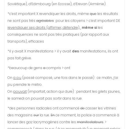
Soviétique), d’Edimbourg (en Ecosse), d’Erevan (Arménie).
*c’est important X revendiquer les droits, même
que
les résultats
ne sont pas très
agréables
pour les citoyens > c’est important DE
revendiquer ses droits (affirmer, défendre),
même si
les
conséquences ne sont pas très pratiques (par rapport aux
transports), efficaces
*il y avait X manifestations > il y avait
des
manifestations, ils ont
pas fait grève.
*beaucoup de gens
a
compris > ont
On
a pu
(passé composé, une fois dans le passé) : ce matin, j’ai
pu prendre le métro.
On
pouvait
(imparfait, action qui dure) : pendant les gilets jaunes,
le samedi on pouvait pas sortir dans la rue.
*des personnes radicales ont commencé
de
casser les vitrines
des magasins
sur
la rue.
En
ce moment, la police a commencé à
lancer des gaz lacrymogènes contre les
manifestateurs
. >
commencer à / dans la rue / à ce moment-là (un moment précis