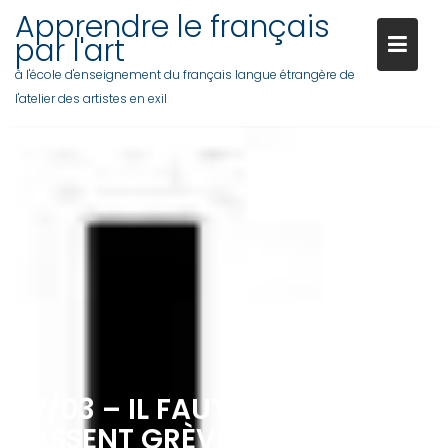
Skip
Apprendre le français
to
par l'art
content
à l'école d'enseignement du français langue étrangère de
l'atelier des artistes en exil
07/03 – IL FAUT QUE LES GENS
FASSENT GRÈVE !