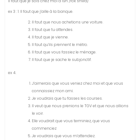
Il faut que je sois chez moi à 19h /fok shwa/
ex 3 : 1. Il faut que j’aille à la banque.
Il faut que nous achetions une voiture.
Il faut que tu attendes.
Il faut que je vienne.
Il faut qu’ils prennent le métro.
Il faut que vous fassiez le ménage.
Il faut que je sache le subjonctif.
ex 4.
J’aimerais que vous veniez chez moi et que vous
connaissiez mon ami.
Je voudrais que tu fasses les courses.
Il veut que nous prenions le TGV et que nous allions
le voir.
Elle voudrait que vous terminiez, que vous
commenciez
Je voudrais que vous m’attendiez.