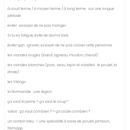
à court terme / à moyen terme / à long terme : sur une longue
période
éviter : essayer de ne pas manger
Si tu es fatigué, évite de dormir tard.
éviter qqn : ignorer, essayer de ne pas croiser cette personne
les viandes rouges (bœuf, agneau, mouton, cheval)
les viandes blanches (porc, veau, lapin et volailles : le poulet, la
dinde)
les Vikings
la Normandie : une région
ça vaut la peine = ça vaut le coup*
valoir : ça vaut combien ? = ça coûte combien ?
un cordon bleu : 1. une spécialité à base de poulet, jambon,
fromage