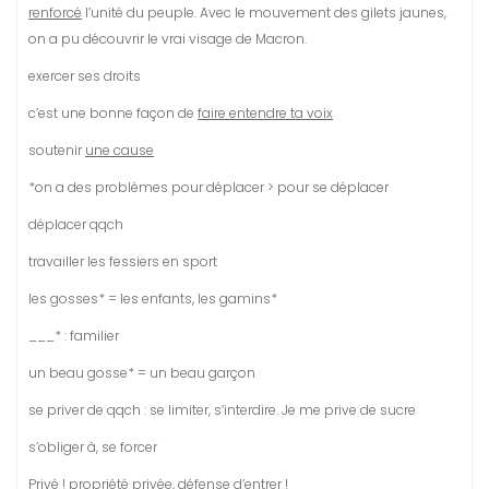
renforcé
l’unité du peuple. Avec le mouvement des gilets jaunes,
on a pu découvrir le vrai visage de Macron.
exercer ses droits
c’est une bonne façon de
faire entendre ta voix
soutenir
une cause
*on a des problèmes pour déplacer > pour se déplacer
déplacer qqch
travailler les fessiers en sport
les gosses* = les enfants, les gamins*
___* : familier
un beau gosse* = un beau garçon
se priver de qqch : se limiter, s’interdire. Je me prive de sucre
s’obliger à, se forcer
Privé ! propriété privée, défense d’entrer !