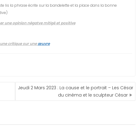
e lis la phrase écrite sur la bandelette et la place dans la bonne
tive)
r une opinion négatve mitigé et positive
 une critique sur une
œuvre
Jeudi 2 Mars 2023 : La cause et le portrait – Les César
du cinéma et le sculpteur César