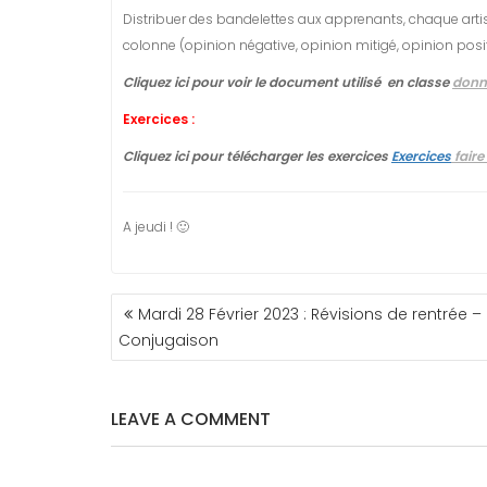
Distribuer des bandelettes aux apprenants, chaque artist
colonne (opinion négative, opinion mitigé, opinion posi
Cliquez ici pour voir le document utilisé en classe
donne
Exercices :
Cliquez ici pour télécharger les exercices
Exercices
faire
A jeudi ! 🙂
NAVIGATION
Mardi 28 Février 2023 : Révisions de rentrée –
DE
Conjugaison
L’ARTICLE
LEAVE A COMMENT