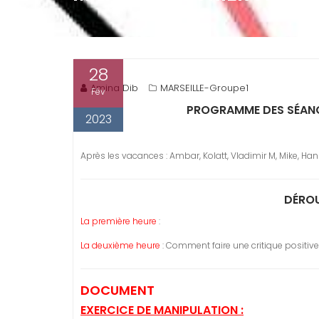
28
Amina Dib
MARSEILLE-Groupe1
Fév
PROGRAMME DES SÉANC
2023
Après les vacances : Ambar, Kolatt, Vladimir M, Mike, Ha
DÉROU
La première heure
:
La deuxième heure
: Comment faire une critique positive
DOCUMENT
EXERCICE DE MANIPULATION :