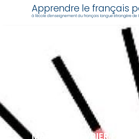
Skip
Apprendre le français pa
to
à l'école d'enseignement du français langue étrangère de l'a
content
MARDI 28 FÉVRIER FAIRE