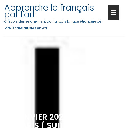
Skip
Apprendre le français
to
par l'art
content
à l'école d'enseignement du français langue étrangère de
l'atelier des artistes en exil
12 JANVIER 2022 LE SYNDROME
DE PARIS ( SUITE)