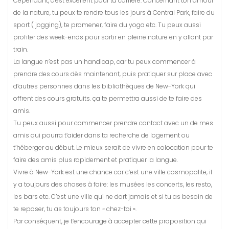
Cependant, c’est excellent pour ta carrière. Concernant ton amour
de la nature, tu peux te rendre tous les jours à Central Park, faire du
sport ( jogging), te promener, faire du yoga etc. Tu peux aussi
profiter des week-ends pour sortir en pleine nature en y allant par
train.
La langue n’est pas un handicap, car tu peux commencer à
prendre des cours dès maintenant, puis pratiquer sur place avec
d’autres personnes dans les bibliothèques de New-York qui
offrent des cours gratuits. ça te permettra aussi de te faire des
amis.
Tu peux aussi pour commencer prendre contact avec un de mes
amis qui pourra t’aider dans ta recherche de logement ou
t’héberger au début. Le mieux serait de vivre en colocation pour te
faire des amis plus rapidement et pratiquer la langue.
Vivre à New-York est une chance car c’est une ville cosmopolite, il
y a toujours des choses à faire: les musées les concerts, les resto,
les bars etc. C’est une ville qui ne dort jamais et si tu as besoin de
te reposer, tu as toujours ton « chez-toi ».
Par conséquent, je t’encourage à accepter cette proposition qui