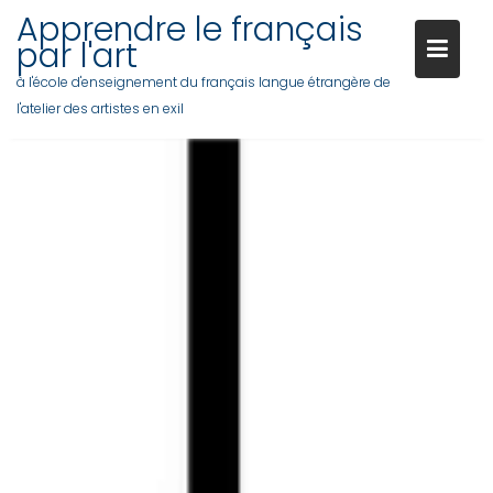
Apprendre le français
par l'art
à l'école d'enseignement du français langue étrangère de
l'atelier des artistes en exil
Skip
to
content