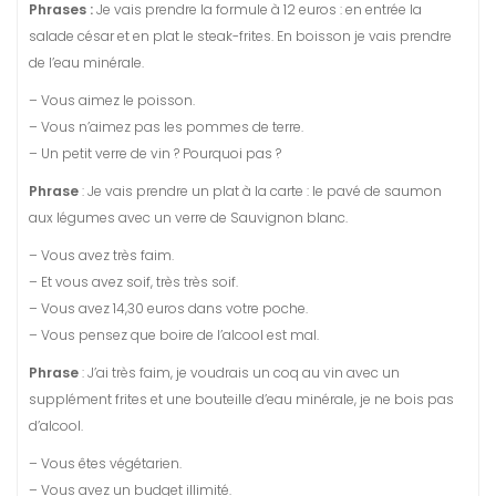
Phrases :
Je vais prendre la formule à 12 euros : en entrée la
salade césar et en plat le steak-frites. En boisson je vais prendre
de l’eau minérale.
– Vous aimez le poisson.
– Vous n’aimez pas les pommes de terre.
– Un petit verre de vin ? Pourquoi pas ?
Phrase
: Je vais prendre un plat à la carte : le pavé de saumon
aux légumes avec un verre de Sauvignon blanc.
– Vous avez très faim.
– Et vous avez soif, très très soif.
– Vous avez 14,30 euros dans votre poche.
– Vous pensez que boire de l’alcool est mal.
Phrase
: J’ai très faim, je voudrais un coq au vin avec un
supplément frites et une bouteille d’eau minérale, je ne bois pas
d’alcool.
– Vous êtes végétarien.
– Vous avez un budget illimité.