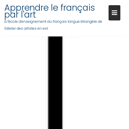
Apprendre le français
par l'art
à l'école d'enseignement du français langue étrangère de
l'atelier des artistes en exil
Skip
to
content