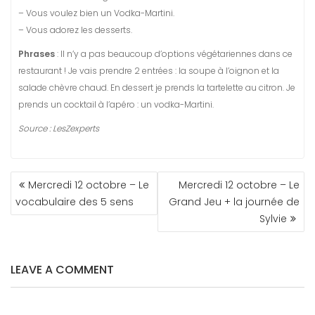
– Vous voulez bien un Vodka-Martini.
– Vous adorez les desserts.
Phrases
: Il n’y a pas beaucoup d’options végétariennes dans ce
restaurant ! Je vais prendre 2 entrées : la soupe à l’oignon et la
salade chèvre chaud. En dessert je prends la tartelette au citron. Je
prends un cocktail à l’apéro : un vodka-Martini.
Source : LesZexperts
NAVIGATION
Mercredi 12 octobre – Le
Mercredi 12 octobre – Le
DE
vocabulaire des 5 sens
Grand Jeu + la journée de
L’ARTICLE
Sylvie
LEAVE A COMMENT