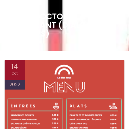
LUNDI 10 OCTOBRE – AU
RESTAURANT (DIALOGUES
MULTIPLES)
14
Oct
2022