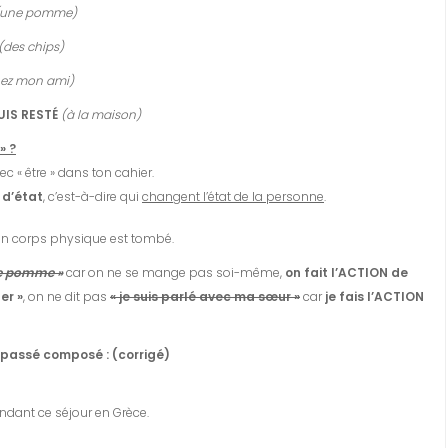
(une pomme)
(des chips)
hez mon ami)
UIS RESTÉ
(à la maison)
» ?
ec « être » dans ton cahier.
 d’état
, c’est-à-dire qui
changent l’état de la personne
.
n corps physique est tombé.
ne pomme »
car on ne se mange pas soi-même,
on fait l’ACTION de
er »
, on ne dit pas
« je suis parlé avec ma sœur »
car
je fais l’ACTION
u passé composé : (corrigé)
endant ce séjour en Grèce.