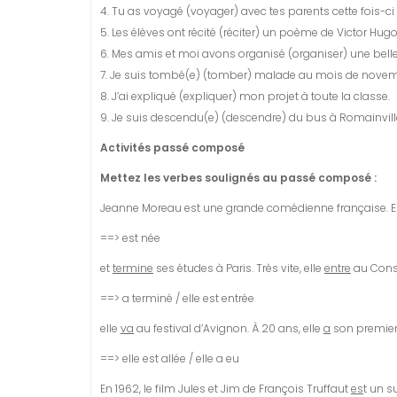
4. Tu as voyagé (voyager) avec tes parents cette fois-ci 
5. Les élèves ont récité (réciter) un poème de Victor Hugo
6. Mes amis et moi avons organisé (organiser) une belle 
7. Je suis tombé(e) (tomber) malade au mois de novem
8. J’ai expliqué (expliquer) mon projet à toute la classe.
9. Je suis descendu(e) (descendre) du bus à Romainvill
Activités passé composé
Mettez les verbes soulignés au passé composé :
Jeanne Moreau est une grande comédienne française. E
==> est née
et
termine
ses études à Paris. Très vite, elle
entre
au Conse
==> a terminé / elle est entrée
elle
va
au festival d’Avignon. À 20 ans, elle
a
son premier 
==> elle est allée / elle a eu
En 1962, le film Jules et Jim de François Truffaut
es
t un s