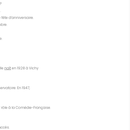
?
.
fête d’anniversaire.
bre.
e.
lle
naît
en 1928 à Vichy
rvatoire. En 1947,
rôle à la Comédie-Française.
uccès.