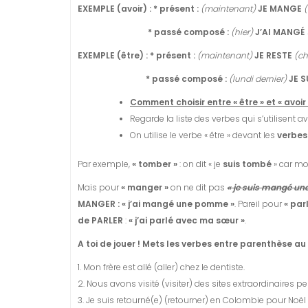
EXEMPLE (avoir) :
*
présent :
(maintenant)
JE MANGE
*
passé composé :
(hier)
J’AI MANG
É
EXEMPLE (être) :
*
présent :
(maintenant)
JE RESTE
(c
*
passé composé :
(lundi dernier)
JE S
Comment choisir entre « être » et « avoir 
Regarde la liste des verbes qui s’utilisent av
On utilise le verbe « être » devant les
verbes
Par exemple,
« tomber »
: on dit « je
suis
tombé
» car mo
Mais pour
« manger »
on ne dit pas
« je suis mangé u
MANGER : « j’ai mangé une pomme »
. Pareil pour
« parl
de PARLER
:
« j’ai parlé avec ma sœur »
.
A toi de jouer ! Mets les verbes entre parenthèse a
1. Mon frère est allé (aller) chez le dentiste.
2. Nous avons visité (visiter) des sites extraordinaires p
3. Je suis retourné(e) (retourner) en Colombie pour Noël