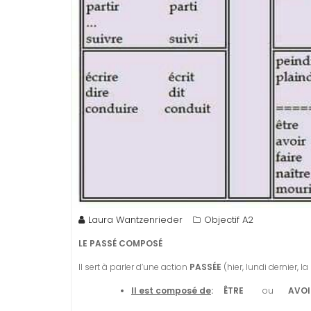
Laura Wantzenrieder
Objectif A2
LE PASS
É
COMPOS
É
Il sert à parler d’une action
PASS
É
E
(hier, lundi dernier, l
Il est composé de
:
Ê
TRE
ou
AVOI