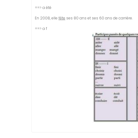
==> a été
En 2008, elle
fête
ses 80 ans et ses 60 ans de carrière.
==> a f