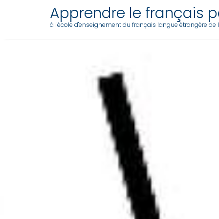
Apprendre le français pa
à l'école d'enseignement du français langue étrangère de l'a
Skip
to
content