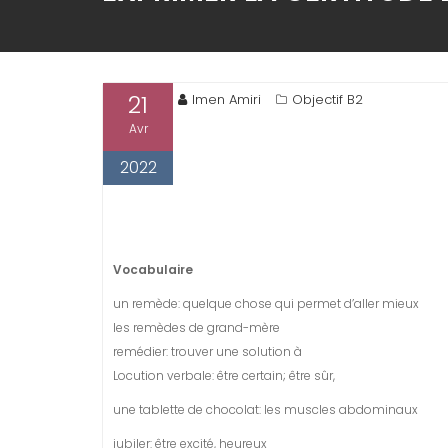
21
Imen Amiri
Objectif B2
Avr
2022
Vocabulaire
un remède: quelque chose qui permet d’aller mieux
les remèdes de grand-mère
remédier: trouver une solution à
Locution verbale: être certain; être sûr,
une tablette de chocolat: les muscles abdominaux
jubiler: être excité, heureux