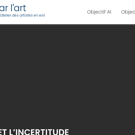
r l'art
Objectif A1
Objec
telier des artistes en exil
ET L’INCERTITUDE