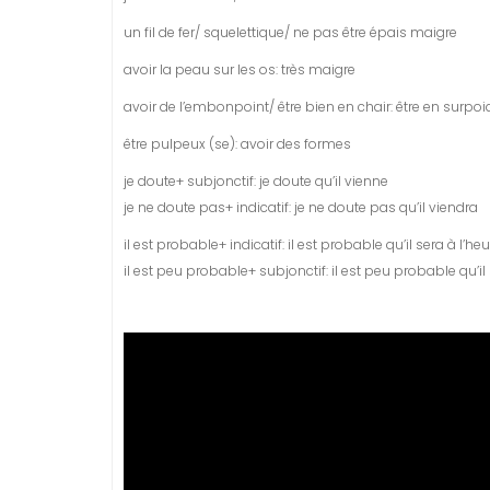
un fil de fer/ squelettique/ ne pas être épais maigre
avoir la peau sur les os: très maigre
avoir de l’embonpoint/ être bien en chair: être en surpoi
être pulpeux (se): avoir des formes
je doute+ subjonctif: je doute qu’il vienne
je ne doute pas+ indicatif: je ne doute pas qu’il viendra
il est probable+ indicatif: il est probable qu’il sera à l’heu
il est peu probable+ subjonctif: il est peu probable qu’il s