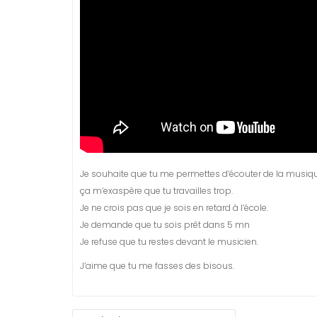
Je souhaite que tu me permettes d’écouter de la musiqu
ça m’exaspère que tu travailles trop.
Je ne crois pas que je sois en retard à l’école.
Je demande que tu sois prêt dans 5 mn
Je refuse que tu restes devant le musicien.
J’aime que tu me fasses des bisous.
NAVIGATION