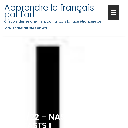
Skip
Apprendre le français
to
par l'art
content
à l'école d'enseignement du français langue étrangère de
l'atelier des artistes en exil
15/02/22 – NASALES Ã/Õ/~I ET
PODCASTS !