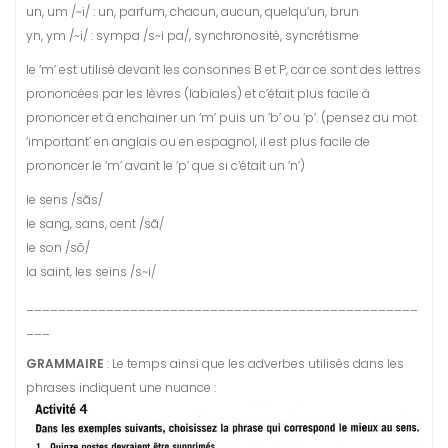
un, um /~i/ : un, parfum, chacun, aucun, quelqu’un, brun
yn, ym /~i/ : sympa /s~i pa/, synchronosité, syncrétisme
le ‘m’ est utilisé devant les consonnes B et P, car ce sont des lettres
prononcées par les lèvres (labiales) et c’était plus facile à
prononcer et à enchainer un ‘m’ puis un ‘b’ ou ‘p’. (pensez au mot
‘important’ en anglais ou en espagnol, il est plus facile de
prononcer le ‘m’ avant le ‘p’ que si c’était un ‘n’)
le sens /sãs/
le sang, sans, cent /sã/
le son /sõ/
la saint, les seins /s~i/
_________________________________________________
___
GRAMMAIRE
: Le temps ainsi que les adverbes utilisés dans les
phrases indiquent une nuance :