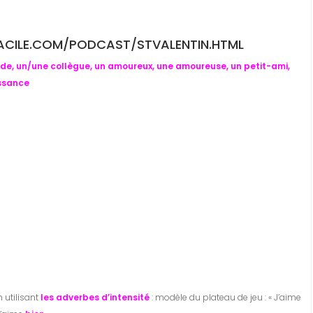
ACILE.COM/PODCAST/STVALENTIN.HTML
de, un/une collègue, un amoureux, une amoureuse, un petit-ami,
issance
 utilisant
les adverbes d’intensité
: modèle du plateau de jeu : « J’aime