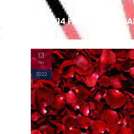
LUNDI 14 FÉVRIER – LA S
13
Fév
2022