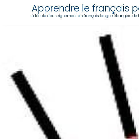
Apprendre le français pa
à l'école d'enseignement du français langue étrangère de l'a
Skip
to
content