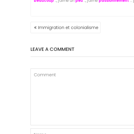
beaucoup
…, j’aime un
peu
…, j’aime
passionnément
….
NAVIGATION
Immigration et colonialisme
DE
L’ARTICLE
LEAVE A COMMENT