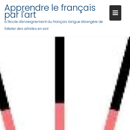
Apprendre le français
par l'art
à l'école d'enseignement du français langue étrangère de
l'atelier des artistes en exil
Skip
to
content