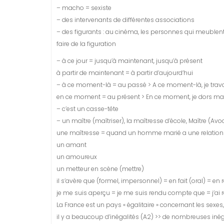
– macho = sexiste
– des intervenants de différentes associations
– des figurants : au cinéma, les personnes qui meublen
faire de la figuration
– à ce jour = jusqu’à maintenant, jusqu’à présent
à partir de maintenant = à partir d’aujourd’hui
– à ce moment-là = au passé > A ce moment-là, je travai
en ce moment = au présent > En ce moment, je dors mal
– c’est un casse-tête
– un maître (maîtriser), la maîtresse d’école, Maître (Av
une maîtresse = quand un homme marié a une relation 
un amant
un amoureux
un metteur en scène (mettre)
il s’avère que (formel, impersonnel) = en fait (oral) = en r
je me suis aperçu = je me suis rendu compte que = j’ai r
La France est un pays « égalitaire » concernant les sexes
il y a beaucoup d’inégalités (A2) >> de nombreuses inég