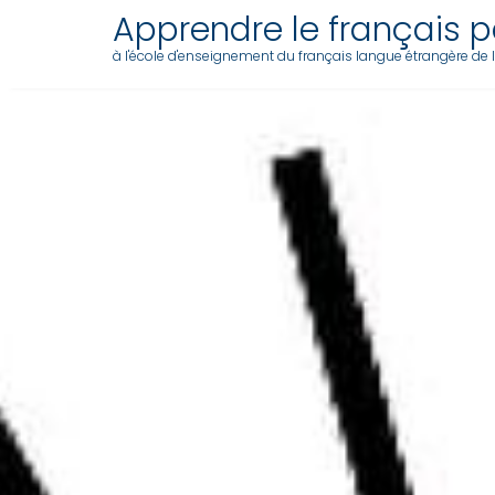
Apprendre le français pa
à l'école d'enseignement du français langue étrangère de l'a
Skip
to
content