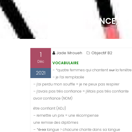
30/11/21 – LA FRANCE, C’
1
Jade Mroueh
Objectif B2
Déc
VOCABULAIRE
– *quatre femmes qui chantent
sur
la fenêtre
2021
– je l’ai remplacée
– j’ai perdu mon souffle = je ne peux pas respirer
– j’avais pas très confiance = j’étais pas très confiante
avoir confiance (NOM)
être confiant (ADJ)
– remettre un prix = une récompense
une remise des diplômes
– *
à sa
langue > chacune chante dans sa langue