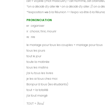
cet + voyelle (mot masculin) > cet homme, cet ordinateur
*on a décidé d’y aller
là
> on a décidé d’y aller. // on a dé
*l’exposition
va
à la Réunion >> l’expo va être à la Réuni
PRONONCIATION
er : organiser
ir : choisir, finir, mourir
re : rire
le mariage pour tous les couples = mariage pour tous
tous les jours
tout le jour
toute la matinée
tous les matins
j’ai lu tous les livres
je les ai tous chez moi
Bonjour à tous (les étudiants)
tout = la totalité
j’ai tout mangé
TOUT = /tou/