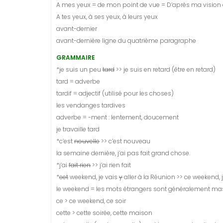
A mes yeux = de mon point de vue = D’après ma vision
A tes yeux, à ses yeux, à leurs yeux
avant-dernier
avant-dernière ligne du quatrième paragraphe
GRAMMAIRE
*je suis un peu
tard
>> je suis en retard (être en retard)
tard = adverbe
tardif = adjectif (utilisé pour les choses)
les vendanges tardives
adverbe = -ment : lentement, doucement
je travaille tard
*c’est
nouvelle
>> c’est nouveau
la semaine dernière, j’ai pas fait grand chose.
*j’ai
fait rien
>> j’ai rien fait
*
cet
weekend, je vais
y
aller à la Réunion >> ce weekend, j
le weekend = les mots étrangers sont généralement ma
ce > ce weekend, ce soir
cette > cette soirée, cette maison