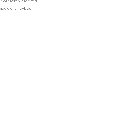
, cet écran, cet arbre
cidé d’aller là-bas
on