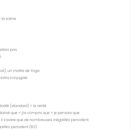
t la scène
llais pas.
.
ocat), un maître de Yoga
extra conjugale
éalité (standard) = la vérité
éalisé que = j’ai compris que = je pensais que
, il s’avère que de nombreuses inégalités persistent.
alités persistent (B2)