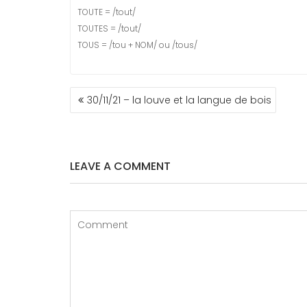
TOUTE = /tout/
TOUTES = /tout/
TOUS = /tou + NOM/ ou /tous/
NAVIGATION
30/11/21 – la louve et la langue de bois
DE
L’ARTICLE
LEAVE A COMMENT