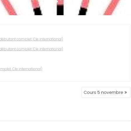
débutant complet, Cle international)
débutant complet, Cle international)
mplet, Cle international)
Cours 5 novembre