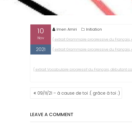
10
Imen Amiri
Initiation
Nov
( extrait Grammaire progressive du Français, 
2021
( extrait Grammaire progressive du Français, 
( extrait Vocabulaire progressif du Français, débutant co
NAVIGATION
09/11/21 – à cause de toi :( grâce à toi :)
DE
L’ARTICLE
LEAVE A COMMENT