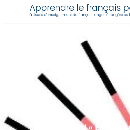
Skip
Apprendre le français pa
to
à l'école d'enseignement du français langue étrangère de l'a
content
LES VERBES EN « ER » ET