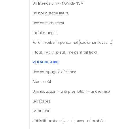
Un
litre
de
vin >> NOM de NOM
Un bouquet de fleurs
Une carte de crédit
Il faut manger.
Falloir : verbe impersonnel (seulement avec IL)
Il faut, il y a , il pleut, il neige, il fait froid,
VOCABULAIRE
Une compagnie aérienne
A bas coût
Une réduction = une promotion = une remise
Les soldes
Faillir + INF
J’ai failli tomber = je suis presque tombée