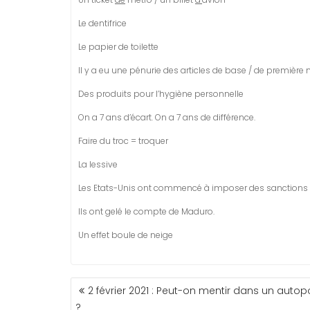
Le dentifrice
Le papier de toilette
Il y a eu une pénurie des articles de base / de première 
Des produits pour l’hygiène personnelle
On a 7 ans d’écart. On a 7 ans de différence.
Faire du troc = troquer
La lessive
Les Etats-Unis ont commencé à imposer des sanction
Ils ont gelé le compte de Maduro.
Un effet boule de neige
NAVIGATION
2 février 2021 : Peut-on mentir dans un autopo
DE
?