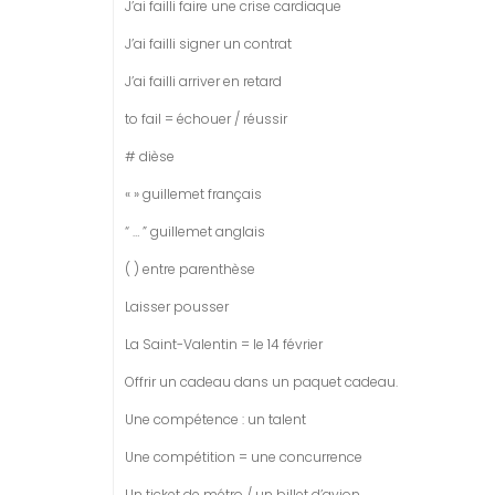
J’ai failli faire une crise cardiaque
J’ai failli signer un contrat
J’ai failli arriver en retard
to fail = échouer / réussir
# dièse
« » guillemet français
“ … ” guillemet anglais
( ) entre parenthèse
Laisser pousser
La Saint-Valentin = le 14 février
Offrir un cadeau dans un paquet cadeau.
Une compétence : un talent
Une compétition = une concurrence
Un ticket
de
métro / un billet
d’
avion