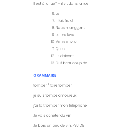
Il est à la rue* = il vit dans la rue
Le
Il fait froid
Nous mang
e
ons
Je me lève
Vous buvez
Quelle
Ils doivent
Du/ beaucoup de
GRAMMAIRE
tomber / faire tomber
je
suis tombé
amoureux
j’
ai fait
tomber mon téléphone
Je vais acheter du vin
Je bois un peu de vin. PEU DE