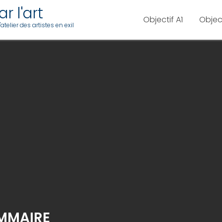
r l'art
Objectif A1
Objec
telier des artistes en exil
AMMAIRE