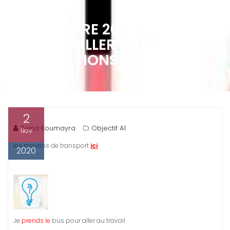
2 NOVEMBRE 2020 : INDIQUER L
CHEMIN (ALLER À LAFAYETTE
ANTICIPATIONS)
2
Zeina Koumayra
Objectif A1
Nov
les moyens de transport
ici
2020
Je
prends le
bus pour aller au travail