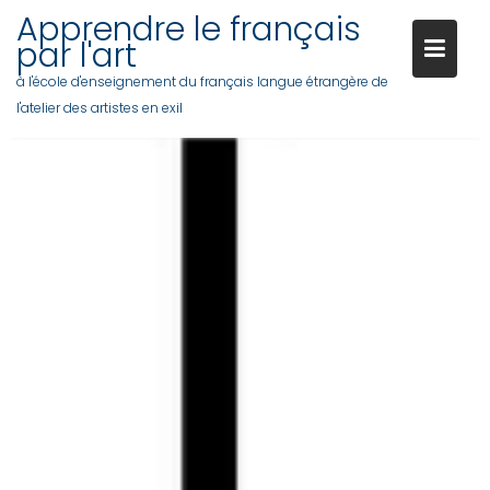
Apprendre le français
par l'art
à l'école d'enseignement du français langue étrangère de
l'atelier des artistes en exil
Skip
to
content