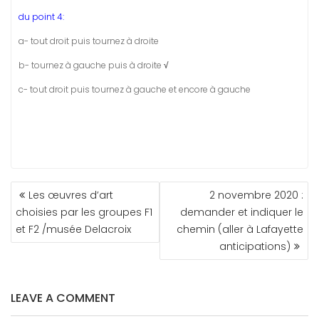
du point 4:
a- tout droit puis tournez à droite
b- tournez à gauche puis à droite
√
c- tout droit puis tournez à gauche et encore à gauche
NAVIGATION
Les œuvres d’art
2 novembre 2020 :
DE
choisies par les groupes F1
demander et indiquer le
L’ARTICLE
et F2 /musée Delacroix
chemin (aller à Lafayette
anticipations)
LEAVE A COMMENT