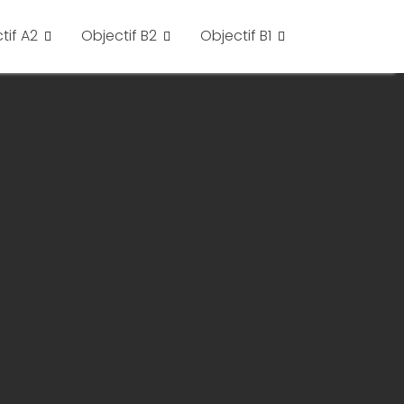
tif A2
Objectif B2
Objectif B1