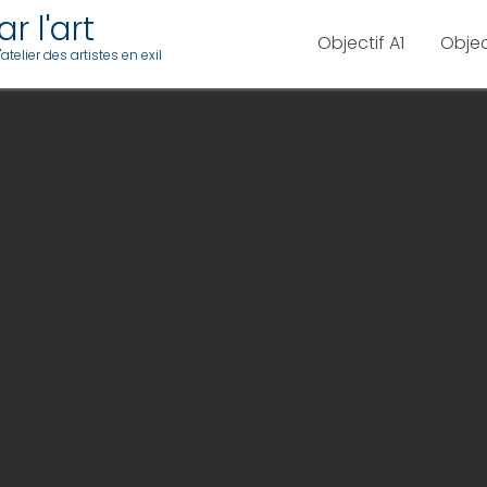
r l'art
Objectif A1
Objec
telier des artistes en exil