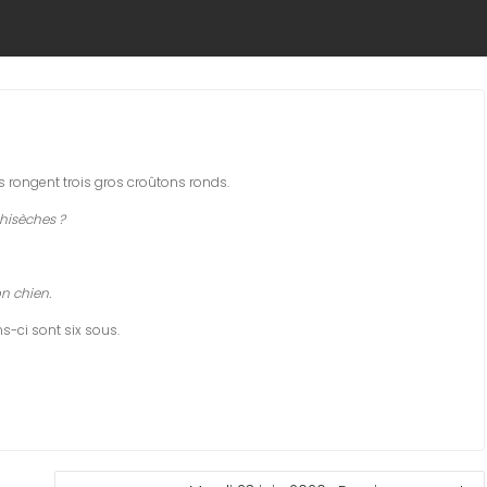
ds rongent trois gros croûtons ronds.
chisèches ?
n chien.
s-ci sont six sous.