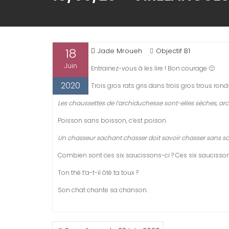
18
Jade Mroueh
Objectif B1
Juin
Entrainez-vous à les lire ! Bon courage 🙂
2020
Trois gros rats gris dans trois gros trous ron
Les chaussettes de l’archiduchesse sont-elles sèches, ar
Poisson sans boisson, c’est poison.
Un chasseur sachant chasser doit savoir chasser sans so
Combien sont ces six saucissons-ci ? Ces six saucisson
Ton thé t’a-t-il ôté ta toux ?
Son chat chante sa chanson.
NAVIGATION