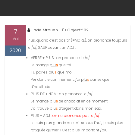
7
Jade Mroueh
Objectif B2
Mai
Plus,
quand c’est positif (=MORE),
on prononce toujours
le /s/,
SAUF devant un ADJ :
2020
VERBE + PLUS : on prononce le /s/
Je mange
plu
s
que toi.
Tu parles
plu
s
que moi !
Pendant le confinement, j’ai
plu
s
dansé que
d’habitude.
PLUS DE + NOM : on prononce le /s/
Je mange
plu
s
de
chocolat en ce moment !
J’ai trouvé
plu
s
d’
argent dans mon sac.
PLUS + ADJ :
on ne prononce pas le /s/
Je suis plu
s
grande que toi. Aujourd’hui, je suis plu
s
fatiguée qu’hier !! C’est plu
s i
mportant /plu