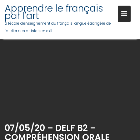
Skip
Apprendre le français
to
par l'art
content
à l'école d'enseignement du français langue étrangère de
l'atelier des artistes en exil
07/05/20 – DELF B2 –
COMPRÉHENSION ORALE