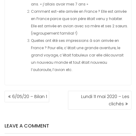
ans. « j’allais avoir mes 7 ans »
Comment est-elle arrivée en France ? Elle est arrivée
en France parce que son père était venu y habiter.
Elle est arrivée en avion avec sa mère et ses 2 sœurs.
(regroupement familial !)
Quelles ont été ses impressions à son arrivée en
France ? Pour elle, c’était une grande aventure, le
grand voyage, c’était fabuleux car elle découvrait
un nouveau monde et tout était nouveau
l’autoroute, l’avion etc.
NAVIGATION
6/05/20 – Bilan 1
Lundi 11 mai 2020 – Les
DE
clichés
L’ARTICLE
LEAVE A COMMENT