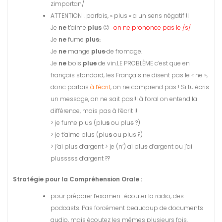
zimportan/
ATTENTION ! parfois, « plus » a un sens négatif !!
Je
ne
t’aime
plu
s
🙁
on ne prononce pas le /s/
Je
ne
fume
plu
s.
Je
ne
mange
plu
s
de fromage.
Je
ne
bois
plu
s
de vin.LE PROBLÈME c’est que en
français standard, les Français ne disent pas le « ne »,
donc parfois
à l’écrit
, on ne comprend pas ! Si tu écris
un message, on ne sait pas!!! à l’oral on entend la
différence, mais pas à l’écrit !!
> je fume plus (plu
s
ou plu
s
?)
> je t’aime plus (plu
s
ou plu
s
?)
> j’ai plus d’argent > je (n’) ai plu
s
d’argent ou j’ai
plusssss d’argent ??
Stratégie pour la Compréhension Orale :
pour préparer l’examen : écouter la radio, des
podcasts. Pas forcément beaucoup de documents
audio, mais écoutez les mêmes plusieurs fois.