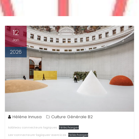
12
Jan
2026
Hélène Innusa
Culture Générale B2
tableau connecteurs logiques
Télécharger
Les-connecteurs-logiques-exercices
Télécharger