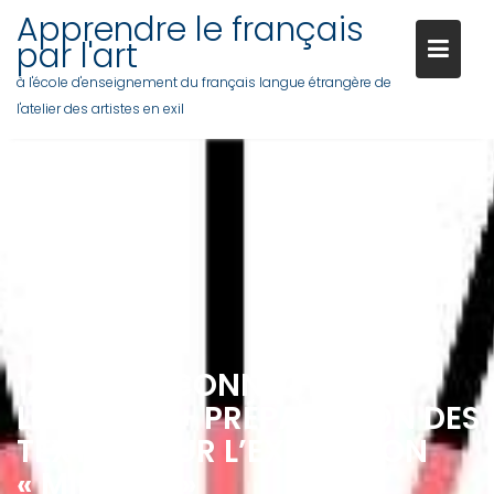
Skip
Apprendre le français
to
par l'art
content
à l'école d'enseignement du français langue étrangère de
l'atelier des artistes en exil
12/01 : LES CONNECTEURS
LOGIQUES + PRÉPARATION DES
TEXTES POUR L’EXPOSITION
« MINIMAL »