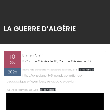
LA GUERRE D’ALGÉRIE
10
Imen Amiri
Culture Générale B1
Culture Générale B2
,
Déc
LaGrandeExplication-LesAccordsdEvian_BR4
Télécharger
2025
https://enseigner.tv5monde.com/fiches-
pedagogiques-fle/embed/les-accords-devian
LGE-AccordsEvian-B2-App
Télécharger