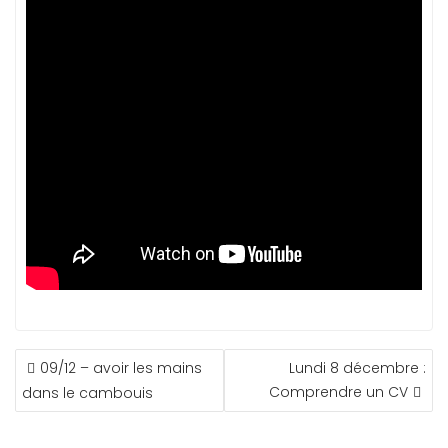
NAVIGATION
09/12 – avoir les mains
Lundi 8 décembre :
DE
Comprendre un CV
dans le cambouis
L’ARTICLE