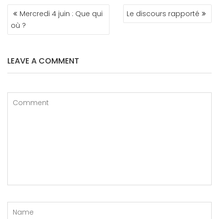
NAVIGATION
Mercredi 4 juin : Que qui
Le discours rapporté
DE
où ?
L’ARTICLE
LEAVE A COMMENT