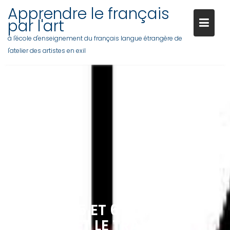
Skip
Apprendre le français
to
par l'art
content
à l'école d'enseignement du français langue étrangère de
l'atelier des artistes en exil
COURS 3, 5 ET 6 JUIN LE
SOMMEIL ET LE TRAVAIL