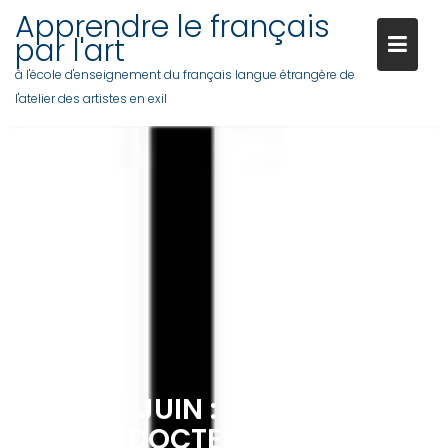
Skip
Apprendre le français
to
par l'art
content
à l'école d'enseignement du français langue étrangère de
l'atelier des artistes en exil
MARDI 4 JUIN : PRENDRE RDV
CHEZ LE DOCTEUR