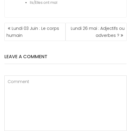
Ils/Elles ont mal
NAVIGATION
Lundi 03 Juin : Le corps
Lundi 26 mai : Adjectifs ou
DE
humain
adverbes ?
L’ARTICLE
LEAVE A COMMENT