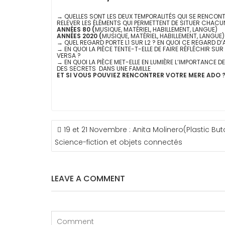
→ QUELLES SONT LES DEUX TEMPORALITÉS QUI SE RENCONTR
RELEVER LES ÉLÉMENTS QUI PERMETTENT DE SITUER CHAC
ANNÉES 80 (
MUSIQUE,
MATÉRIEL,
HABILLEMENT,
LANGUE)
ANNÉES 2020 (
MUSIQUE,
MATÉRIEL,
HABILLEMENT,
LANGUE)
→ QUEL REGARD PORTE L1 SUR L2 ?
EN QUOI CE REGARD D’A
→ EN QUOI LA PIÈCE TENTE-T-ELLE DE FAIRE RÉFLÉCHIR S
VERSA ?
→ EN QUOI LA PIÈCE MET-ELLE EN LUMIÈRE L’IMPORTANCE 
DES SECRETS DANS UNE FAMILLE
ET SI VOUS POUVIEZ RENCONTRER VOTRE MERE ADO ?
NAVIGATION
19 et 21 Novembre : Anita Molinero(Plastic But
DE
Science-fiction et objets connectés
L’ARTICLE
LEAVE A COMMENT