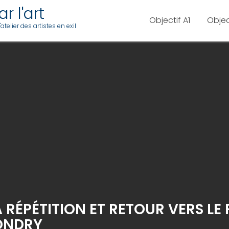
r l'art
Objectif A1
Objec
telier des artistes en exil
RÉPÉTITION ET RETOUR VERS LE F
ONDRY