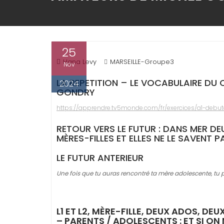
25
Hana Levy
MARSEILLE-Groupe3
Nov
LA REPETITION – LE VOCABULAIRE DU 
2024
GONDRY
https://apprendre.tv5monde.com/fr/exercices/a1-debuta
RETOUR VERS LE FUTUR : DANS MER D
MÈRES-FILLES ET ELLES NE LE SAVENT P
LE FUTUR ANTERIEUR
Une fois que tu auras rencontré ta mère adolescente, tu po
L1 ET L2, MÈRE-FILLE, DEUX ADOS, DE
– PARENTS / ADOLESCENTS : ET SI ON N